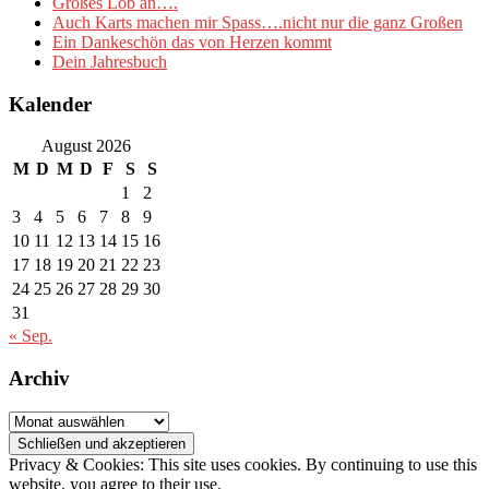
Großes Lob an….
Auch Karts machen mir Spass….nicht nur die ganz Großen
Ein Dankeschön das von Herzen kommt
Dein Jahresbuch
Kalender
August 2026
M
D
M
D
F
S
S
1
2
3
4
5
6
7
8
9
10
11
12
13
14
15
16
17
18
19
20
21
22
23
24
25
26
27
28
29
30
31
« Sep.
Archiv
Archiv
Privacy & Cookies: This site uses cookies. By continuing to use this
website, you agree to their use.