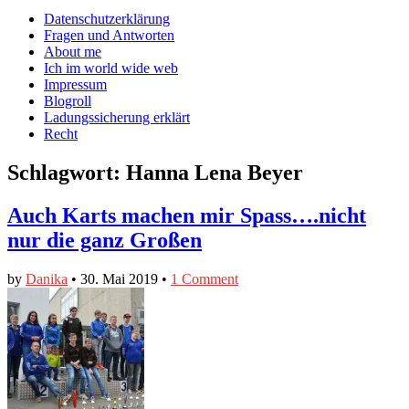
auf
auf
devildeli
Main
Skip
Datenschutzerklärung
Facebook
Twitter
auf
to
Fragen und Antworten
anzeigen
anzeigen
Instagram
menu
content
About me
anzeigen
Ich im world wide web
Impressum
Blogroll
Ladungssicherung erklärt
Recht
Schlagwort:
Hanna Lena Beyer
Auch Karts machen mir Spass….nicht
nur die ganz Großen
by
Danika
•
30. Mai 2019
•
1 Comment