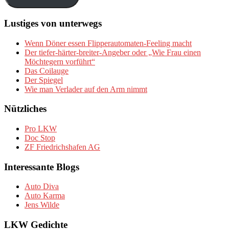
Lustiges von unterwegs
Wenn Döner essen Flipperautomaten-Feeling macht
Der tiefer-härter-breiter-Angeber oder „Wie Frau einen
Möchtegern vorführt“
Das Coilauge
Der Spiegel
Wie man Verlader auf den Arm nimmt
Nützliches
Pro LKW
Doc Stop
ZF Friedrichshafen AG
Interessante Blogs
Auto Diva
Auto Karma
Jens Wilde
LKW Gedichte