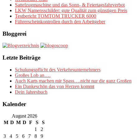
Sattelzugmaschine und das Sonn- & Feiertagsfahrverbot
LKW Namensschilder: gute Qualität zum günstigen Preis
Testbericht TOMTOM TRUCKER 6000
Führerscheinkontrollen durch den Arbeitgeber
Bloggerei
Letzte Beiträge
Schulungspflicht des Verkehrsunternehmers
Großes Lob an….
Auch Karts machen mir Spass….nicht nur die ganz Großen
Ein Dankeschön das von Herzen kommt
Dein Jahresbuch
Kalender
August 2026
M
D
M
D
F
S
S
1
2
3
4
5
6
7
8
9