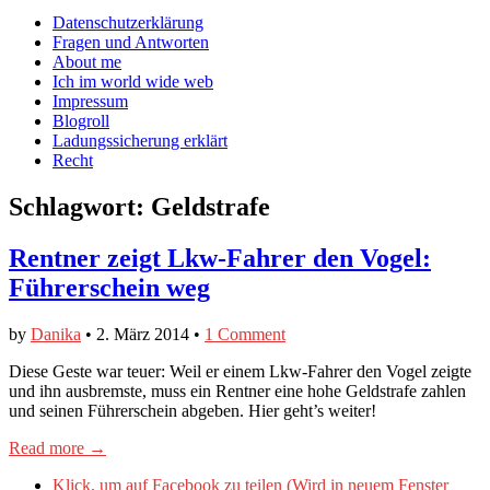
auf
auf
devildeli
Main
Skip
Datenschutzerklärung
Facebook
Twitter
auf
to
Fragen und Antworten
anzeigen
anzeigen
Instagram
menu
content
About me
anzeigen
Ich im world wide web
Impressum
Blogroll
Ladungssicherung erklärt
Recht
Schlagwort:
Geldstrafe
Rentner zeigt Lkw-Fahrer den Vogel:
Führerschein weg
by
Danika
•
2. März 2014
•
1 Comment
Diese Geste war teuer: Weil er einem Lkw-Fahrer den Vogel zeigte
und ihn ausbremste, muss ein Rentner eine hohe Geldstrafe zahlen
und seinen Führerschein abgeben. Hier geht’s weiter!
Read more →
Klick, um auf Facebook zu teilen (Wird in neuem Fenster