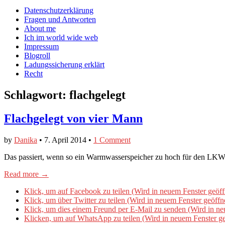
auf
auf
devildeli
Main
Skip
Datenschutzerklärung
Facebook
Twitter
auf
to
Fragen und Antworten
anzeigen
anzeigen
Instagram
menu
content
About me
anzeigen
Ich im world wide web
Impressum
Blogroll
Ladungssicherung erklärt
Recht
Schlagwort:
flachgelegt
Flachgelegt von vier Mann
by
Danika
•
7. April 2014
•
1 Comment
Das passiert, wenn so ein Warmwasserspeicher zu hoch für den LKW 
Read more →
Klick, um auf Facebook zu teilen (Wird in neuem Fenster geöff
Klick, um über Twitter zu teilen (Wird in neuem Fenster geöffn
Klick, um dies einem Freund per E-Mail zu senden (Wird in ne
Klicken, um auf WhatsApp zu teilen (Wird in neuem Fenster ge