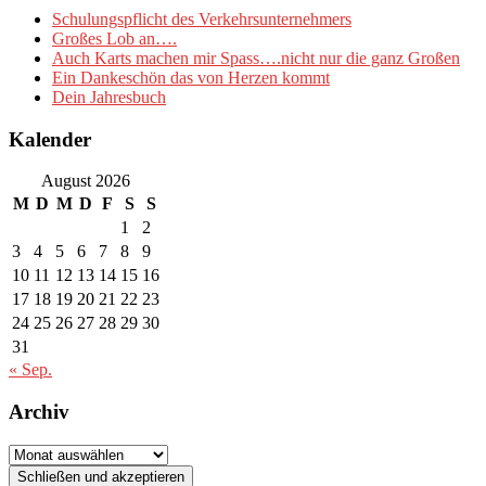
Schulungspflicht des Verkehrsunternehmers
Großes Lob an….
Auch Karts machen mir Spass….nicht nur die ganz Großen
Ein Dankeschön das von Herzen kommt
Dein Jahresbuch
Kalender
August 2026
M
D
M
D
F
S
S
1
2
3
4
5
6
7
8
9
10
11
12
13
14
15
16
17
18
19
20
21
22
23
24
25
26
27
28
29
30
31
« Sep.
Archiv
Archiv