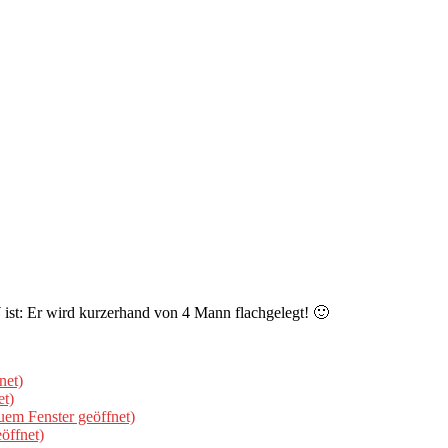
ist: Er wird kurzerhand von 4 Mann flachgelegt! 🙂
net)
et)
uem Fenster geöffnet)
öffnet)