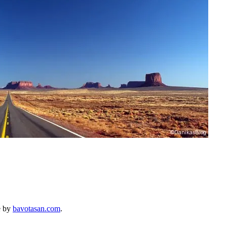
e by
bavotasan.com
.