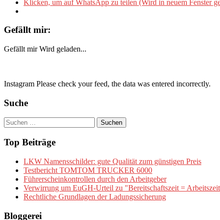
Klicken, um auf WhatsApp zu teilen (Wird in neuem Fenster ge
Gefällt mir:
Gefällt mir
Wird geladen...
Instagram Please check your feed, the data was entered incorrectly.
Suche
Suchen
nach:
Top Beiträge
LKW Namensschilder: gute Qualität zum günstigen Preis
Testbericht TOMTOM TRUCKER 6000
Führerscheinkontrollen durch den Arbeitgeber
Verwirrung um EuGH-Urteil zu "Bereitschaftszeit = Arbeitszeit
Rechtliche Grundlagen der Ladungssicherung
Bloggerei