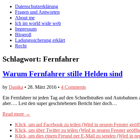
auf
auf
devildeli
Main
Skip
Datenschutzerklärung
Facebook
Twitter
auf
to
Fragen und Antworten
anzeigen
anzeigen
Instagram
menu
content
About me
anzeigen
Ich im world wide web
Impressum
Blogroll
Ladungssicherung erklärt
Recht
Schlagwort:
Fernfahrer
Warum Fernfahrer stille Helden sind
by
Danika
•
28. März 2016
•
4 Comments
Ein Fernfahrer ist jeden Tag auf den Schnellstraßen und Autobahnen 
aber…. Lest den super geschriebenen Bericht hier doch…
Read more →
Klick, um auf Facebook zu teilen (Wird in neuem Fenster geöff
Klick, um über Twitter zu teilen (Wird in neuem Fenster geöffn
Klick, um dies einem Freund per E-Mail zu senden (Wird in ne