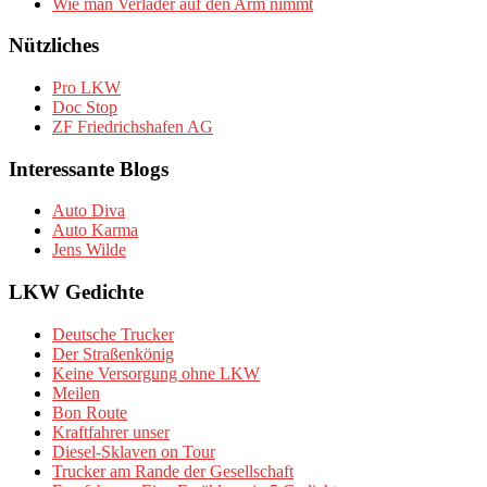
Wie man Verlader auf den Arm nimmt
Nützliches
Pro LKW
Doc Stop
ZF Friedrichshafen AG
Interessante Blogs
Auto Diva
Auto Karma
Jens Wilde
LKW Gedichte
Deutsche Trucker
Der Straßenkönig
Keine Versorgung ohne LKW
Meilen
Bon Route
Kraftfahrer unser
Diesel-Sklaven on Tour
Trucker am Rande der Gesellschaft