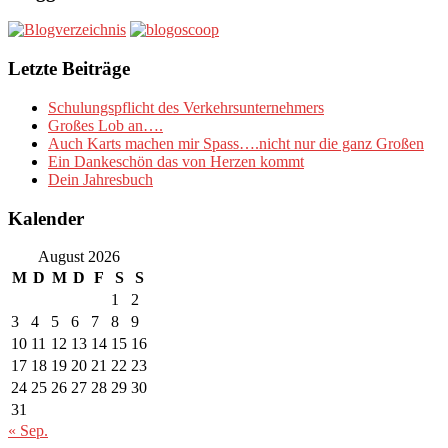
Letzte Beiträge
Schulungspflicht des Verkehrsunternehmers
Großes Lob an….
Auch Karts machen mir Spass….nicht nur die ganz Großen
Ein Dankeschön das von Herzen kommt
Dein Jahresbuch
Kalender
August 2026
M
D
M
D
F
S
S
1
2
3
4
5
6
7
8
9
10
11
12
13
14
15
16
17
18
19
20
21
22
23
24
25
26
27
28
29
30
31
« Sep.