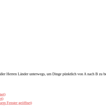
aller Herren Länder unterwegs, um Dinge pünktlich von A nach B zu br
net)
et)
uem Fenster geöffnet)