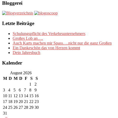
Bloggerei
Letzte Beiträge
Schulungspflicht des Verkehrsunternehmers
Großes Lob an….
Auch Karts machen mir Spass….nicht nur die ganz Großen
Ein Dankeschön das von Herzen kommt
Dein Jahresbuch
Kalender
August 2026
M
D
M
D
F
S
S
1
2
3
4
5
6
7
8
9
10
11
12
13
14
15
16
17
18
19
20
21
22
23
24
25
26
27
28
29
30
31