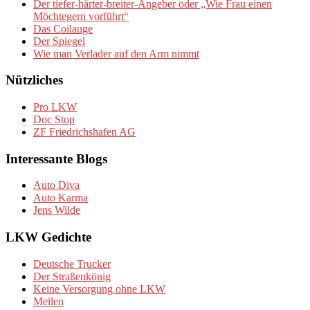
Der tiefer-härter-breiter-Angeber oder „Wie Frau einen
Möchtegern vorführt“
Das Coilauge
Der Spiegel
Wie man Verlader auf den Arm nimmt
Nützliches
Pro LKW
Doc Stop
ZF Friedrichshafen AG
Interessante Blogs
Auto Diva
Auto Karma
Jens Wilde
LKW Gedichte
Deutsche Trucker
Der Straßenkönig
Keine Versorgung ohne LKW
Meilen