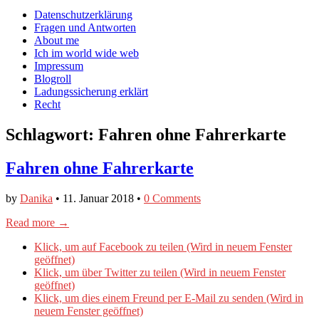
auf
auf
devildeli
Main
Skip
Datenschutzerklärung
Facebook
Twitter
auf
to
Fragen und Antworten
anzeigen
anzeigen
Instagram
menu
content
About me
anzeigen
Ich im world wide web
Impressum
Blogroll
Ladungssicherung erklärt
Recht
Schlagwort:
Fahren ohne Fahrerkarte
Fahren ohne Fahrerkarte
by
Danika
•
11. Januar 2018
•
0 Comments
Read more →
Klick, um auf Facebook zu teilen (Wird in neuem Fenster
geöffnet)
Klick, um über Twitter zu teilen (Wird in neuem Fenster
geöffnet)
Klick, um dies einem Freund per E-Mail zu senden (Wird in
neuem Fenster geöffnet)