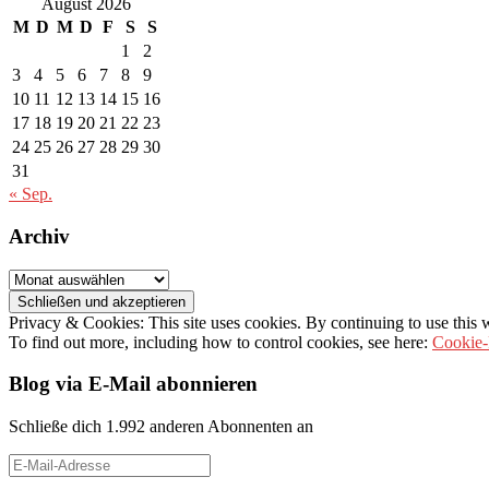
August 2026
M
D
M
D
F
S
S
1
2
3
4
5
6
7
8
9
10
11
12
13
14
15
16
17
18
19
20
21
22
23
24
25
26
27
28
29
30
31
« Sep.
Archiv
Archiv
Privacy & Cookies: This site uses cookies. By continuing to use this w
To find out more, including how to control cookies, see here:
Cookie-
Blog via E-Mail abonnieren
Schließe dich 1.992 anderen Abonnenten an
E-
Mail-