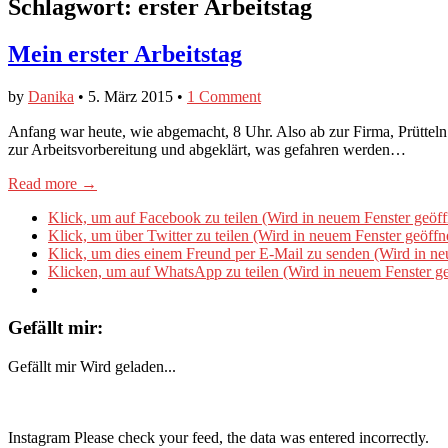
Schlagwort:
erster Arbeitstag
Mein erster Arbeitstag
by
Danika
•
5. März 2015
•
1 Comment
Anfang war heute, wie abgemacht, 8 Uhr. Also ab zur Firma, Prütteln
zur Arbeitsvorbereitung und abgeklärt, was gefahren werden…
Read more →
Klick, um auf Facebook zu teilen (Wird in neuem Fenster geöff
Klick, um über Twitter zu teilen (Wird in neuem Fenster geöffn
Klick, um dies einem Freund per E-Mail zu senden (Wird in ne
Klicken, um auf WhatsApp zu teilen (Wird in neuem Fenster ge
Gefällt mir:
Gefällt mir
Wird geladen...
Instagram Please check your feed, the data was entered incorrectly.