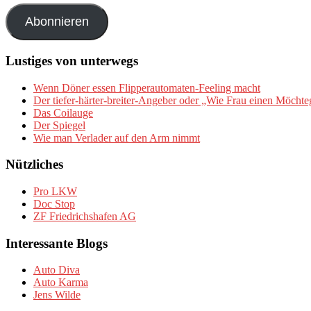
Adresse
Abonnieren
Lustiges von unterwegs
Wenn Döner essen Flipperautomaten-Feeling macht
Der tiefer-härter-breiter-Angeber oder „Wie Frau einen Möchte
Das Coilauge
Der Spiegel
Wie man Verlader auf den Arm nimmt
Nützliches
Pro LKW
Doc Stop
ZF Friedrichshafen AG
Interessante Blogs
Auto Diva
Auto Karma
Jens Wilde