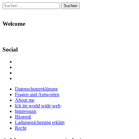
Suchen
nach:
Welcome
Social
Profil
von
Profil
Danikas
von
Profil
Blog
CrazyDevilDeli
von
Google+
auf
auf
devildeli
Main
Skip
Datenschutzerklärung
Facebook
Twitter
auf
to
Fragen und Antworten
anzeigen
anzeigen
Instagram
menu
content
About me
anzeigen
Ich im world wide web
Impressum
Blogroll
Ladungssicherung erklärt
Recht