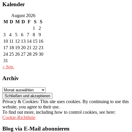
Kalender
August 2026
M
D
M
D
F
S
S
1
2
3
4
5
6
7
8
9
10
11
12
13
14
15
16
17
18
19
20
21
22
23
24
25
26
27
28
29
30
31
« Sep.
Archiv
Archiv
Privacy & Cookies: This site uses cookies. By continuing to use this
website, you agree to their use.
To find out more, including how to control cookies, see here:
Cookie-Richtlinie
Blog via E-Mail abonnieren