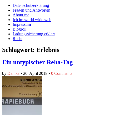
auf
auf
devildeli
Main
Skip
Datenschutzerklärung
Facebook
Twitter
auf
to
Fragen und Antworten
anzeigen
anzeigen
Instagram
menu
content
About me
anzeigen
Ich im world wide web
Impressum
Blogroll
Ladungssicherung erklärt
Recht
Schlagwort:
Erlebnis
Ein untypischer Reha-Tag
by
Danika
•
20. April 2018
•
0 Comments