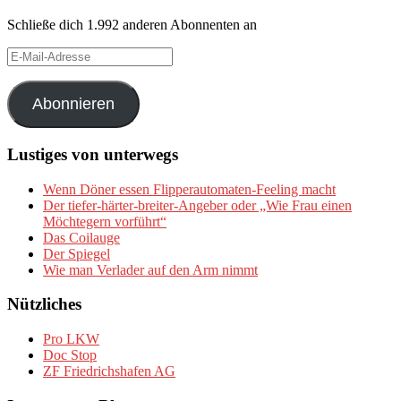
Schließe dich 1.992 anderen Abonnenten an
E-
Mail-
Adresse
Abonnieren
Lustiges von unterwegs
Wenn Döner essen Flipperautomaten-Feeling macht
Der tiefer-härter-breiter-Angeber oder „Wie Frau einen
Möchtegern vorführt“
Das Coilauge
Der Spiegel
Wie man Verlader auf den Arm nimmt
Nützliches
Pro LKW
Doc Stop
ZF Friedrichshafen AG