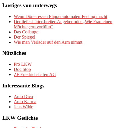
Lustiges von unterwegs
Wenn Döner essen Flipperautomaten-Feeling macht
Der tiefer-härter-breiter-Angeber oder „Wie Frau einen
Möchtegern vorführt“
Das Coilauge
Der Spiegel
Wie man Verlader auf den Arm nimmt
Nützliches
Pro LKW
Doc Stop
ZF Friedrichshafen AG
Interessante Blogs
Auto Diva
Auto Karma
Jens Wilde
LKW Gedichte