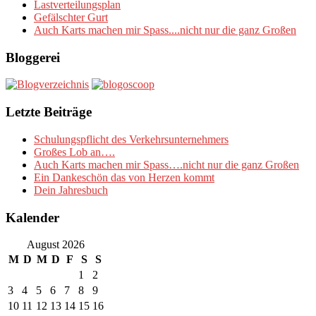
Lastverteilungsplan
Gefälschter Gurt
Auch Karts machen mir Spass....nicht nur die ganz Großen
Bloggerei
Letzte Beiträge
Schulungspflicht des Verkehrsunternehmers
Großes Lob an….
Auch Karts machen mir Spass….nicht nur die ganz Großen
Ein Dankeschön das von Herzen kommt
Dein Jahresbuch
Kalender
August 2026
M
D
M
D
F
S
S
1
2
3
4
5
6
7
8
9
10
11
12
13
14
15
16