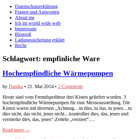
auf
auf
devildeli
Main
Skip
Datenschutzerklärung
Facebook
Twitter
auf
to
Fragen und Antworten
anzeigen
anzeigen
Instagram
menu
content
About me
anzeigen
Ich im world wide web
Impressum
Blogroll
Ladungssicherung erklärt
Recht
Schlagwort:
empfinliche Ware
Hochempfindliche Wärmepumpen
by
Danika
•
21. Mai 2014
•
2 Comments
Heute sind vom Fremdspediteur drei Kisten geliefert worden. 3
hochempfindliche Wärmepumpen für eine Messeausstellung. Die
Kisten waren mit diversen „Achtung…tu dies, tu das, tu jenes…tu
dies nicht, das nicht, jenes nicht…kontrollier dies, das, jenes und
vermerke dies, das, jenes“-Zetteln „verziert“.…
Read more →