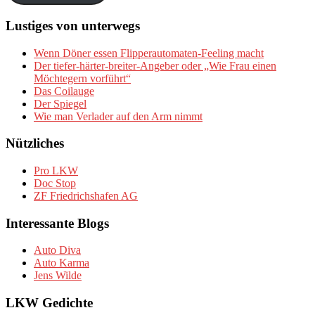
Lustiges von unterwegs
Wenn Döner essen Flipperautomaten-Feeling macht
Der tiefer-härter-breiter-Angeber oder „Wie Frau einen
Möchtegern vorführt“
Das Coilauge
Der Spiegel
Wie man Verlader auf den Arm nimmt
Nützliches
Pro LKW
Doc Stop
ZF Friedrichshafen AG
Interessante Blogs
Auto Diva
Auto Karma
Jens Wilde
LKW Gedichte