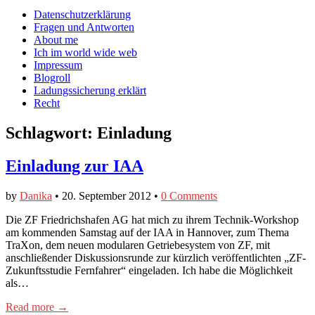
auf
auf
devildeli
Main
Skip
Datenschutzerklärung
Facebook
Twitter
auf
to
Fragen und Antworten
anzeigen
anzeigen
Instagram
menu
content
About me
anzeigen
Ich im world wide web
Impressum
Blogroll
Ladungssicherung erklärt
Recht
Schlagwort:
Einladung
Einladung zur IAA
by
Danika
•
20. September 2012
•
0 Comments
Die ZF Friedrichshafen AG hat mich zu ihrem Technik-Workshop
am kommenden Samstag auf der IAA in Hannover, zum Thema
TraXon, dem neuen modularen Getriebesystem von ZF, mit
anschließender Diskussionsrunde zur kürzlich veröffentlichten „ZF-
Zukunftsstudie Fernfahrer“ eingeladen. Ich habe die Möglichkeit
als…
Read more →