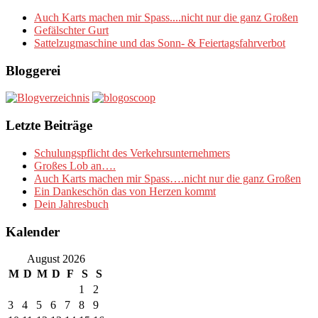
Auch Karts machen mir Spass....nicht nur die ganz Großen
Gefälschter Gurt
Sattelzugmaschine und das Sonn- & Feiertagsfahrverbot
Bloggerei
Letzte Beiträge
Schulungspflicht des Verkehrsunternehmers
Großes Lob an….
Auch Karts machen mir Spass….nicht nur die ganz Großen
Ein Dankeschön das von Herzen kommt
Dein Jahresbuch
Kalender
August 2026
M
D
M
D
F
S
S
1
2
3
4
5
6
7
8
9