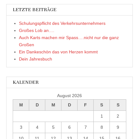
ö
f
LETZTE BEITRÄGE
f
n
e
t
Schulungspflicht des Verkehrsunternehmers
)
Großes Lob an….
Auch Karts machen mir Spass….nicht nur die ganz
Großen
Ein Dankeschön das von Herzen kommt
Dein Jahresbuch
KALENDER
August 2026
M
D
M
D
F
S
S
1
2
3
4
5
6
7
8
9
10
11
12
13
14
15
16