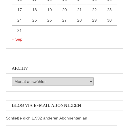
17
18
19
20
21
22
23
24
25
26
27
28
29
30
31
« Sep.
ARCHIV
Archiv
BLOG VIA E-MAIL ABONNIEREN
Schließe dich 1.992 anderen Abonnenten an
E-