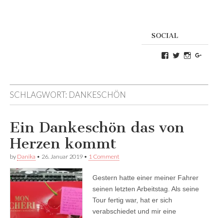
SOCIAL
Profil
Profil
Profil
Goog
von
von
von
Danikas
CrazyDevilD
devildeli
Blog
auf
auf
auf
Twitter
Instagra
SCHLAGWORT:
DANKESCHÖN
Facebook
anzeigen
anzeigen
anzeigen
Ein Dankeschön das von
Herzen kommt
by
Danika
•
26. Januar 2019
•
1 Comment
Gestern hatte einer meiner Fahrer
seinen letzten Arbeitstag. Als seine
Tour fertig war, hat er sich
verabschiedet und mir eine