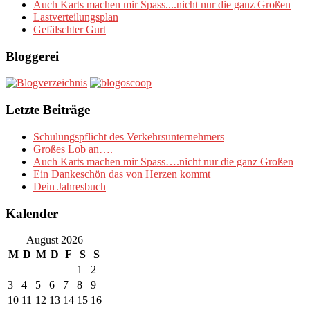
Auch Karts machen mir Spass....nicht nur die ganz Großen
Lastverteilungsplan
Gefälschter Gurt
Bloggerei
Letzte Beiträge
Schulungspflicht des Verkehrsunternehmers
Großes Lob an….
Auch Karts machen mir Spass….nicht nur die ganz Großen
Ein Dankeschön das von Herzen kommt
Dein Jahresbuch
Kalender
August 2026
M
D
M
D
F
S
S
1
2
3
4
5
6
7
8
9
10
11
12
13
14
15
16