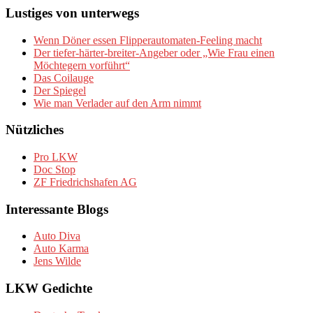
Lustiges von unterwegs
Wenn Döner essen Flipperautomaten-Feeling macht
Der tiefer-härter-breiter-Angeber oder „Wie Frau einen
Möchtegern vorführt“
Das Coilauge
Der Spiegel
Wie man Verlader auf den Arm nimmt
Nützliches
Pro LKW
Doc Stop
ZF Friedrichshafen AG
Interessante Blogs
Auto Diva
Auto Karma
Jens Wilde
LKW Gedichte