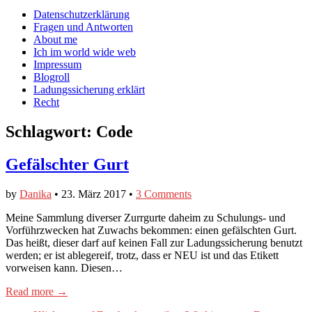
auf
auf
devildeli
Main
Skip
Datenschutzerklärung
Facebook
Twitter
auf
to
Fragen und Antworten
anzeigen
anzeigen
Instagram
menu
content
About me
anzeigen
Ich im world wide web
Impressum
Blogroll
Ladungssicherung erklärt
Recht
Schlagwort:
Code
Gefälschter Gurt
by
Danika
•
23. März 2017
•
3 Comments
Meine Sammlung diverser Zurrgurte daheim zu Schulungs- und
Vorführzwecken hat Zuwachs bekommen: einen gefälschten Gurt.
Das heißt, dieser darf auf keinen Fall zur Ladungssicherung benutzt
werden; er ist ablegereif, trotz, dass er NEU ist und das Etikett
vorweisen kann. Diesen…
Read more →