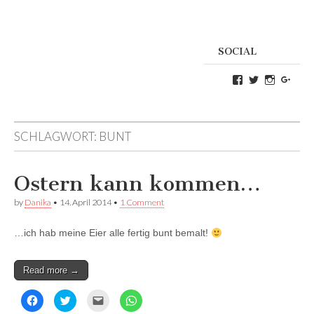
SOCIAL
Profil
Profil
Profil
Goog
von
von
von
Danikas
CrazyDevilD
devildeli
Blog
auf
auf
auf
Twitter
Instagra
SCHLAGWORT:
BUNT
Facebook
anzeigen
anzeigen
anzeigen
Ostern kann kommen…
by
Danika
•
14. April 2014
•
1 Comment
…ich hab meine Eier alle fertig bunt bemalt!
Read more →
K
K
K
K
l
l
l
l