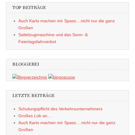
e
e
(
m
n
n
W
F
TOP BEITRÄGE
s
s
i
e
t
t
r
n
e
e
d
s
Auch Karts machen mir Spass....nicht nur die ganz
r
r
i
t
g
g
n
e
Großen
e
e
n
r
ö
ö
e
g
Sattelzugmaschine und das Sonn- &
f
f
u
e
f
f
e
ö
Feiertagsfahrverbot
n
n
m
f
e
e
F
f
t
t
e
n
)
)
n
e
s
t
t
)
BLOGGEREI
e
r
g
e
ö
f
f
n
e
LETZTE BEITRÄGE
t
)
Schulungspflicht des Verkehrsunternehmers
Großes Lob an….
Auch Karts machen mir Spass….nicht nur die ganz
Großen