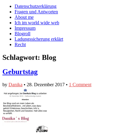
auf
auf
devildeli
Main
Skip
Datenschutzerklärung
Facebook
Twitter
auf
to
Fragen und Antworten
anzeigen
anzeigen
Instagram
menu
content
About me
anzeigen
Ich im world wide web
Impressum
Blogroll
Ladungssicherung erklärt
Recht
Schlagwort:
Blog
Geburtstag
by
Danika
•
28. Dezember 2017
•
1 Comment