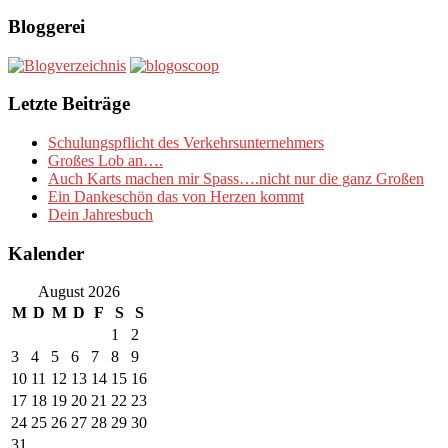
Bloggerei
Letzte Beiträge
Schulungspflicht des Verkehrsunternehmers
Großes Lob an….
Auch Karts machen mir Spass….nicht nur die ganz Großen
Ein Dankeschön das von Herzen kommt
Dein Jahresbuch
Kalender
August 2026
M
D
M
D
F
S
S
1
2
3
4
5
6
7
8
9
10
11
12
13
14
15
16
17
18
19
20
21
22
23
24
25
26
27
28
29
30
31