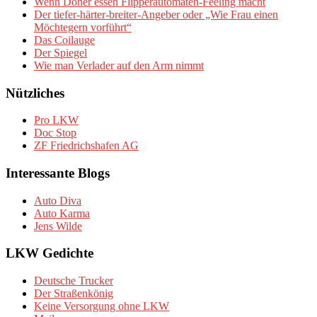
Wenn Döner essen Flipperautomaten-Feeling macht
Der tiefer-härter-breiter-Angeber oder „Wie Frau einen
Möchtegern vorführt“
Das Coilauge
Der Spiegel
Wie man Verlader auf den Arm nimmt
Nützliches
Pro LKW
Doc Stop
ZF Friedrichshafen AG
Interessante Blogs
Auto Diva
Auto Karma
Jens Wilde
LKW Gedichte
Deutsche Trucker
Der Straßenkönig
Keine Versorgung ohne LKW