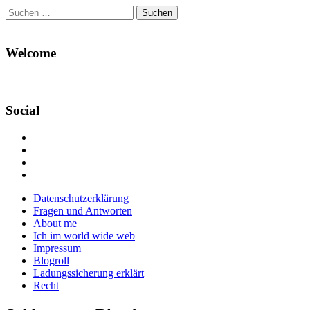
Suchen
nach:
Welcome
Social
Profil
von
Profil
Danikas
von
Profil
Blog
CrazyDevilDeli
von
Google+
auf
auf
devildeli
Main
Skip
Datenschutzerklärung
Facebook
Twitter
auf
to
Fragen und Antworten
anzeigen
anzeigen
Instagram
menu
content
About me
anzeigen
Ich im world wide web
Impressum
Blogroll
Ladungssicherung erklärt
Recht