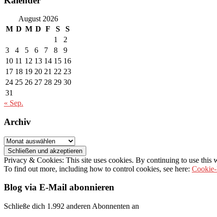
Kalender
August 2026
M
D
M
D
F
S
S
1
2
3
4
5
6
7
8
9
10
11
12
13
14
15
16
17
18
19
20
21
22
23
24
25
26
27
28
29
30
31
« Sep.
Archiv
Archiv
Privacy & Cookies: This site uses cookies. By continuing to use this w
To find out more, including how to control cookies, see here:
Cookie-
Blog via E-Mail abonnieren
Schließe dich 1.992 anderen Abonnenten an