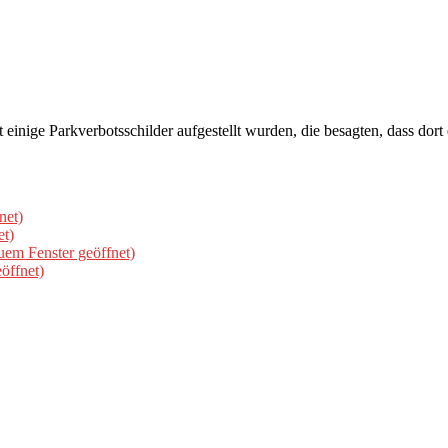
t einige Parkverbotsschilder aufgestellt wurden, die besagten, dass dort
net)
et)
uem Fenster geöffnet)
öffnet)