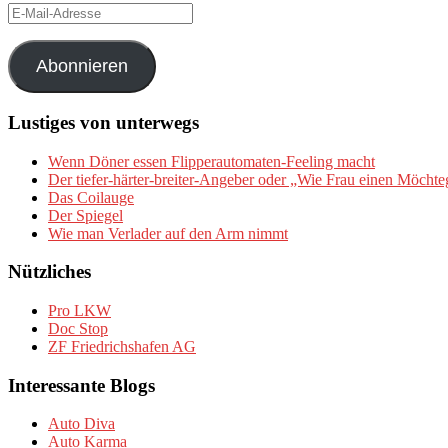
E-
Mail-
Adresse
Abonnieren
Lustiges von unterwegs
Wenn Döner essen Flipperautomaten-Feeling macht
Der tiefer-härter-breiter-Angeber oder „Wie Frau einen Möchte
Das Coilauge
Der Spiegel
Wie man Verlader auf den Arm nimmt
Nützliches
Pro LKW
Doc Stop
ZF Friedrichshafen AG
Interessante Blogs
Auto Diva
Auto Karma