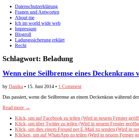
auf
auf
devildeli
Main
Skip
Datenschutzerklärung
Facebook
Twitter
auf
to
Fragen und Antworten
anzeigen
anzeigen
Instagram
menu
content
About me
anzeigen
Ich im world wide web
Impressum
Blogroll
Ladungssicherung erklärt
Recht
Schlagwort:
Beladung
Wenn eine Seilbremse eines Deckenkrans v
by
Danika
•
15. Juni 2014
•
1 Comment
Das passiert, wenn die Seilbremse an einem Deckenkran während der
Read more →
Klick, um auf Facebook zu teilen (Wird in neuem Fenster geöff
Klick, um über Twitter zu teilen (Wird in neuem Fenster geöffn
Klick, um dies einem Freund per E-Mail zu senden (Wird in ne
Klicken, um auf WhatsApp zu teilen (Wird in neuem Fenster ge