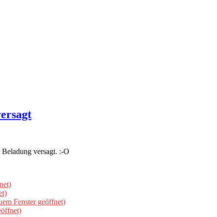
ersagt
 Beladung versagt. :-O
net)
et)
uem Fenster geöffnet)
öffnet)