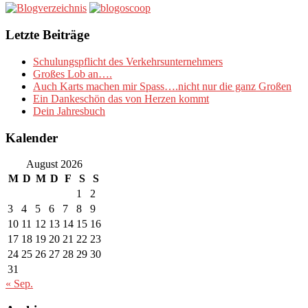
Letzte Beiträge
Schulungspflicht des Verkehrsunternehmers
Großes Lob an….
Auch Karts machen mir Spass….nicht nur die ganz Großen
Ein Dankeschön das von Herzen kommt
Dein Jahresbuch
Kalender
August 2026
M
D
M
D
F
S
S
1
2
3
4
5
6
7
8
9
10
11
12
13
14
15
16
17
18
19
20
21
22
23
24
25
26
27
28
29
30
31
« Sep.