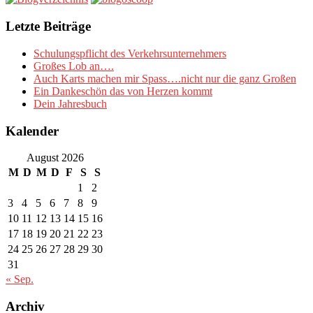
Letzte Beiträge
Schulungspflicht des Verkehrsunternehmers
Großes Lob an….
Auch Karts machen mir Spass….nicht nur die ganz Großen
Ein Dankeschön das von Herzen kommt
Dein Jahresbuch
Kalender
August 2026
M
D
M
D
F
S
S
1
2
3
4
5
6
7
8
9
10
11
12
13
14
15
16
17
18
19
20
21
22
23
24
25
26
27
28
29
30
31
« Sep.
Archiv