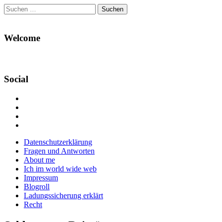
Suchen
nach:
Welcome
Social
Profil
von
Profil
Danikas
von
Profil
Blog
CrazyDevilDeli
von
Google+
auf
auf
devildeli
Main
Skip
Datenschutzerklärung
Facebook
Twitter
auf
to
Fragen und Antworten
anzeigen
anzeigen
Instagram
menu
content
About me
anzeigen
Ich im world wide web
Impressum
Blogroll
Ladungssicherung erklärt
Recht