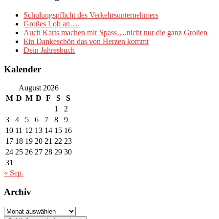
Schulungspflicht des Verkehrsunternehmers
Großes Lob an….
Auch Karts machen mir Spass….nicht nur die ganz Großen
Ein Dankeschön das von Herzen kommt
Dein Jahresbuch
Kalender
August 2026
M
D
M
D
F
S
S
1
2
3
4
5
6
7
8
9
10
11
12
13
14
15
16
17
18
19
20
21
22
23
24
25
26
27
28
29
30
31
« Sep.
Archiv
Archiv