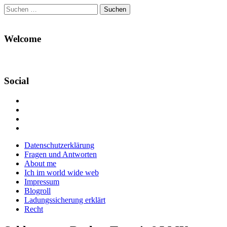
Suchen
nach:
Welcome
Social
Profil
von
Profil
Danikas
von
Profil
Blog
CrazyDevilDeli
von
Google+
auf
auf
devildeli
Main
Skip
Datenschutzerklärung
Facebook
Twitter
auf
to
Fragen und Antworten
anzeigen
anzeigen
Instagram
menu
content
About me
anzeigen
Ich im world wide web
Impressum
Blogroll
Ladungssicherung erklärt
Recht