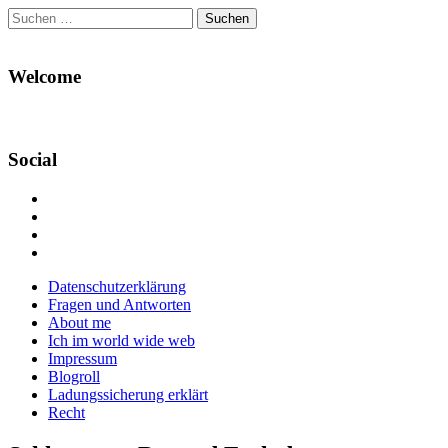
Suchen
nach:
Welcome
Social
Profil
von
Profil
Danikas
von
Profil
Blog
CrazyDevilDeli
von
Google+
auf
auf
devildeli
Main
Skip
Datenschutzerklärung
Facebook
Twitter
auf
to
Fragen und Antworten
anzeigen
anzeigen
Instagram
menu
content
About me
anzeigen
Ich im world wide web
Impressum
Blogroll
Ladungssicherung erklärt
Recht