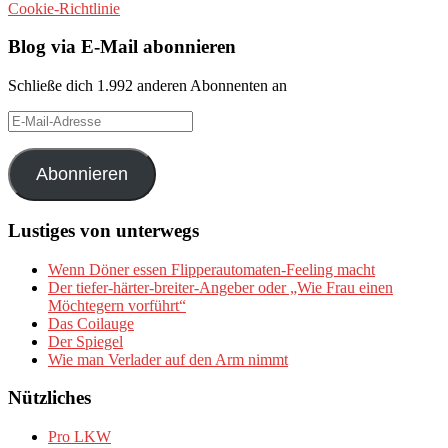
Cookie-Richtlinie
Blog via E-Mail abonnieren
Schließe dich 1.992 anderen Abonnenten an
E-
Mail-
Adresse
Abonnieren
Lustiges von unterwegs
Wenn Döner essen Flipperautomaten-Feeling macht
Der tiefer-härter-breiter-Angeber oder „Wie Frau einen
Möchtegern vorführt“
Das Coilauge
Der Spiegel
Wie man Verlader auf den Arm nimmt
Nützliches
Pro LKW