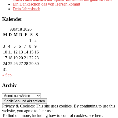
Ein Dankeschön das von Herzen kommt
Dein Jahresbuch
Kalender
August 2026
M
D
M
D
F
S
S
1
2
3
4
5
6
7
8
9
10
11
12
13
14
15
16
17
18
19
20
21
22
23
24
25
26
27
28
29
30
31
« Sep.
Archiv
Archiv
Privacy & Cookies: This site uses cookies. By continuing to use this
website, you agree to their use.
To find out more, including how to control cookies, see here: