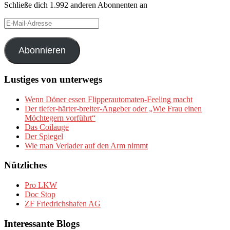
Schließe dich 1.992 anderen Abonnenten an
E-
Mail-
Adresse
Abonnieren
Lustiges von unterwegs
Wenn Döner essen Flipperautomaten-Feeling macht
Der tiefer-härter-breiter-Angeber oder „Wie Frau einen
Möchtegern vorführt“
Das Coilauge
Der Spiegel
Wie man Verlader auf den Arm nimmt
Nützliches
Pro LKW
Doc Stop
ZF Friedrichshafen AG
Interessante Blogs