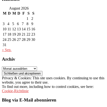
August 2026
M
D
M
D
F
S
S
1
2
3
4
5
6
7
8
9
10
11
12
13
14
15
16
17
18
19
20
21
22
23
24
25
26
27
28
29
30
31
« Sep.
Archiv
Archiv
Privacy & Cookies: This site uses cookies. By continuing to use this
website, you agree to their use.
To find out more, including how to control cookies, see here:
Cookie-Richtlinie
Blog via E-Mail abonnieren