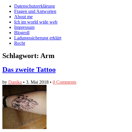
auf
auf
devildeli
Main
Skip
Datenschutzerklärung
Facebook
Twitter
auf
to
Fragen und Antworten
anzeigen
anzeigen
Instagram
menu
content
About me
anzeigen
Ich im world wide web
Impressum
Blogroll
Ladungssicherung erklärt
Recht
Schlagwort:
Arm
Das zweite Tattoo
by
Danika
•
3. Mai 2018
•
0 Comments