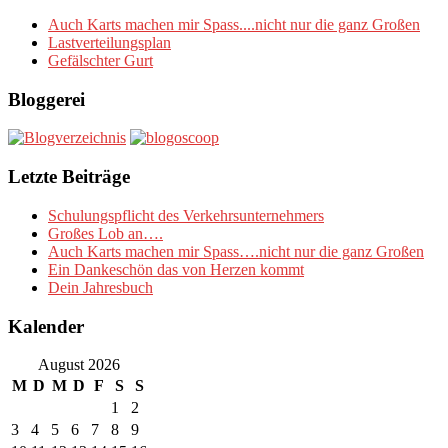
Auch Karts machen mir Spass....nicht nur die ganz Großen
Lastverteilungsplan
Gefälschter Gurt
Bloggerei
Letzte Beiträge
Schulungspflicht des Verkehrsunternehmers
Großes Lob an….
Auch Karts machen mir Spass….nicht nur die ganz Großen
Ein Dankeschön das von Herzen kommt
Dein Jahresbuch
Kalender
August 2026
M
D
M
D
F
S
S
1
2
3
4
5
6
7
8
9