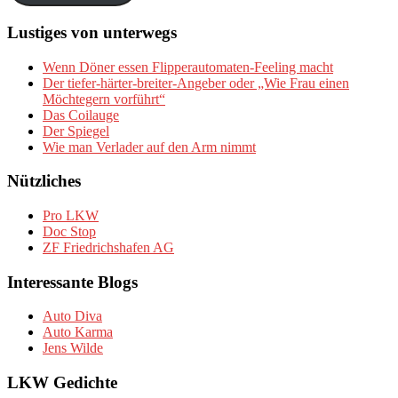
Lustiges von unterwegs
Wenn Döner essen Flipperautomaten-Feeling macht
Der tiefer-härter-breiter-Angeber oder „Wie Frau einen
Möchtegern vorführt“
Das Coilauge
Der Spiegel
Wie man Verlader auf den Arm nimmt
Nützliches
Pro LKW
Doc Stop
ZF Friedrichshafen AG
Interessante Blogs
Auto Diva
Auto Karma
Jens Wilde
LKW Gedichte