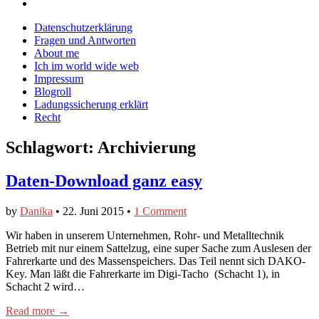
Blog
CrazyDevilDeli
von
Google+
auf
auf
devildeli
Main
Skip
Datenschutzerklärung
Facebook
Twitter
auf
to
Fragen und Antworten
anzeigen
anzeigen
Instagram
menu
content
About me
anzeigen
Ich im world wide web
Impressum
Blogroll
Ladungssicherung erklärt
Recht
Schlagwort:
Archivierung
Daten-Download ganz easy
by
Danika
•
22. Juni 2015
•
1 Comment
Wir haben in unserem Unternehmen, Rohr- und Metalltechnik
Betrieb mit nur einem Sattelzug, eine super Sache zum Auslesen der
Fahrerkarte und des Massenspeichers. Das Teil nennt sich DAKO-
Key. Man läßt die Fahrerkarte im Digi-Tacho (Schacht 1), in
Schacht 2 wird…
Read more →