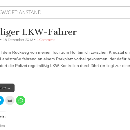
GWORT:
ANSTAND
liger LKW-Fahrer
•
18. Dezember 2013
•
1 Comment
f dem Rückweg von meiner Tour zum Hof bin ich zwischen Kreuztal u
 Landstraße fahrend an einem Parkplatz vorbei gekommen, der dafür 
 dort die Polizei regelmäßig LKW-Kontrollen durchführt (er liegt zur ein
more →
K
K
K
l
l
l
i
i
i
c
c
c
k
k
k
,
,
e
mir:
u
u
n
m
m
,
en...
ü
d
u