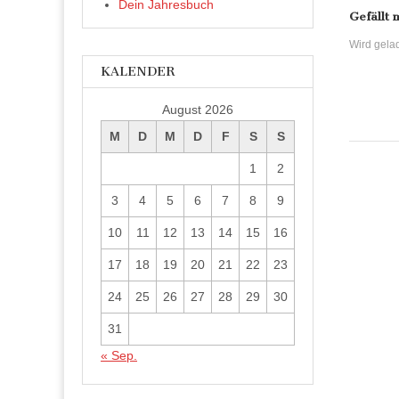
Dein Jahresbuch
k
e
,
Gefällt 
ö
u
f
m
f
Wird gelad
a
n
u
e
f
KALENDER
t
F
)
a
c
August 2026
e
b
o
M
D
M
D
F
S
S
o
k
z
1
2
u
t
e
3
4
5
6
7
8
9
i
l
e
10
11
12
13
14
15
16
n
(
W
17
18
19
20
21
22
23
i
r
d
24
25
26
27
28
29
30
i
n
n
31
e
u
« Sep.
e
m
F
e