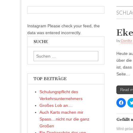
SCHLA
Instagram Please check your feed, the
Eke
data was entered incorrectly.
by
Danika
SUCHE
Heute au
Suchen
über die
nach:
ist, dass
Seite…
TOP BEITRÄGE
Read 
Schulungspflicht des
Verkehrsunternehmers
K
l
Großes Lob an....
i
c
Auch Karts machen mir
k
Spass....nicht nur die ganz
,
Gefällt 
u
Großen
m
Wird gelad
a
Ein Dankeschön das von