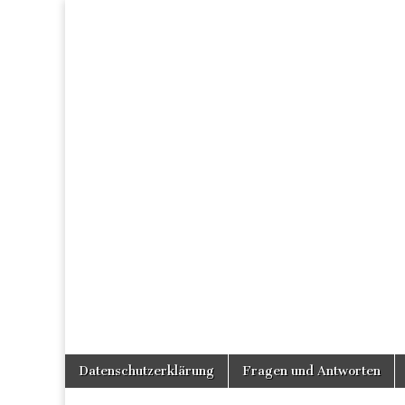
Skip
Main
Datenschutzerklärung
Fragen und Antworten
to
menu
content