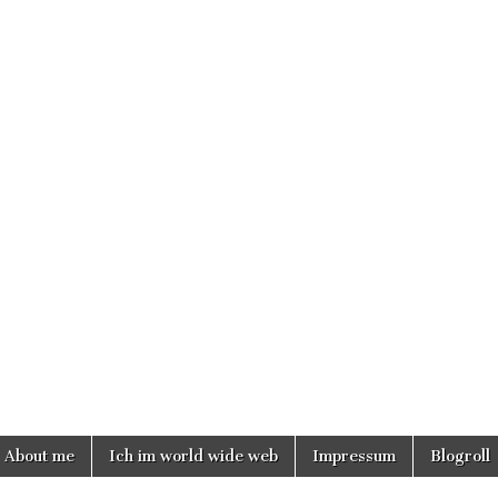
About me
Ich im world wide web
Impressum
Blogroll