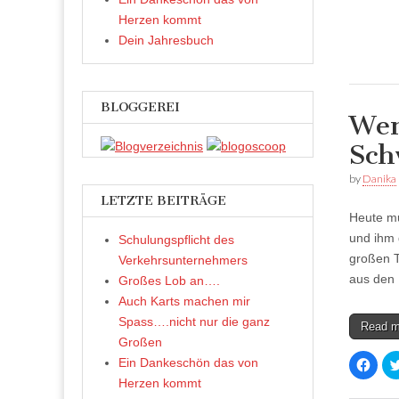
u
f
Herzen kommt
F
a
Dein Jahresbuch
c
e
b
o
o
k
BLOGGEREI
z
Wen
u
t
e
Sch
i
l
e
by
Danika
n
(
LETZTE BEITRÄGE
W
i
Heute mu
r
d
und ihm 
Schulungspflicht des
i
großen 
n
Verkehrsunternehmers
n
aus den 
e
Großes Lob an….
u
Auch Karts machen mir
e
m
Spass….nicht nur die ganz
F
Read 
e
Großen
n
s
K
Ein Dankeschön das von
t
l
e
Herzen kommt
i
r
c
g