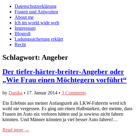
auf
auf
devildeli
Main
Skip
Datenschutzerklärung
Facebook
Twitter
auf
to
Fragen und Antworten
anzeigen
anzeigen
Instagram
menu
content
About me
anzeigen
Ich im world wide web
Impressum
Blogroll
Ladungssicherung erklärt
Recht
Schlagwort:
Angeber
Der tiefer-härter-breiter-Angeber oder
„Wie Frau einen Möchtegern vorführt“
by
Danika
•
17. Januar 2014
•
3 Comments
Ein Erlebnis aus meiner Anfangszeit als LKW-Fahrerin werd ich
wohl nie vergessen. Es ging um einen Halbstarken, der meinte, dass
Frauen im Auto nix verloren hätten und ja sowieso nicht fahren
könnten. Und Männer könnten ja viel besser Auto fahren!…
Read more →