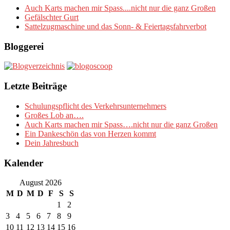
Auch Karts machen mir Spass....nicht nur die ganz Großen
Gefälschter Gurt
Sattelzugmaschine und das Sonn- & Feiertagsfahrverbot
Bloggerei
Letzte Beiträge
Schulungspflicht des Verkehrsunternehmers
Großes Lob an….
Auch Karts machen mir Spass….nicht nur die ganz Großen
Ein Dankeschön das von Herzen kommt
Dein Jahresbuch
Kalender
August 2026
M
D
M
D
F
S
S
1
2
3
4
5
6
7
8
9
10
11
12
13
14
15
16