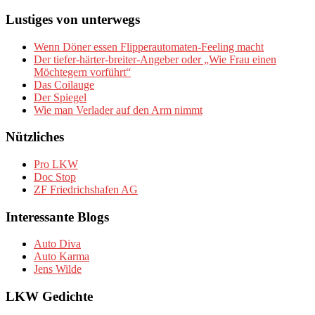
Lustiges von unterwegs
Wenn Döner essen Flipperautomaten-Feeling macht
Der tiefer-härter-breiter-Angeber oder „Wie Frau einen
Möchtegern vorführt“
Das Coilauge
Der Spiegel
Wie man Verlader auf den Arm nimmt
Nützliches
Pro LKW
Doc Stop
ZF Friedrichshafen AG
Interessante Blogs
Auto Diva
Auto Karma
Jens Wilde
LKW Gedichte