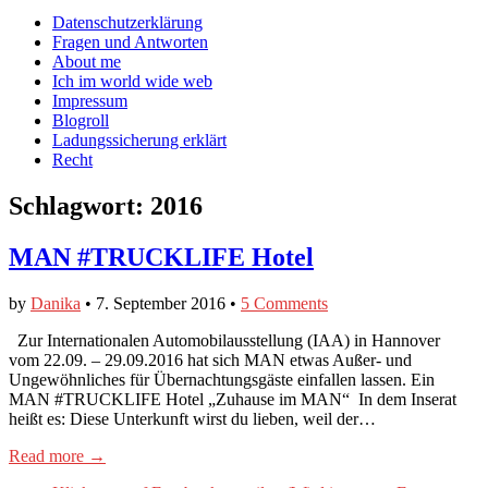
auf
auf
devildeli
Main
Skip
Datenschutzerklärung
Facebook
Twitter
auf
to
Fragen und Antworten
anzeigen
anzeigen
Instagram
menu
content
About me
anzeigen
Ich im world wide web
Impressum
Blogroll
Ladungssicherung erklärt
Recht
Schlagwort:
2016
MAN #TRUCKLIFE Hotel
by
Danika
•
7. September 2016
•
5 Comments
Zur Internationalen Automobilausstellung (IAA) in Hannover
vom 22.09. – 29.09.2016 hat sich MAN etwas Außer- und
Ungewöhnliches für Übernachtungsgäste einfallen lassen. Ein
MAN #TRUCKLIFE Hotel „Zuhause im MAN“ In dem Inserat
heißt es: Diese Unterkunft wirst du lieben, weil der…
Read more →