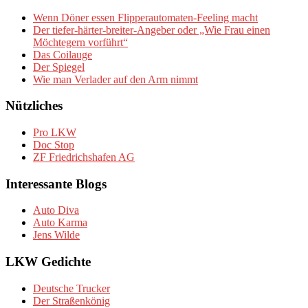
Wenn Döner essen Flipperautomaten-Feeling macht
Der tiefer-härter-breiter-Angeber oder „Wie Frau einen
Möchtegern vorführt“
Das Coilauge
Der Spiegel
Wie man Verlader auf den Arm nimmt
Nützliches
Pro LKW
Doc Stop
ZF Friedrichshafen AG
Interessante Blogs
Auto Diva
Auto Karma
Jens Wilde
LKW Gedichte
Deutsche Trucker
Der Straßenkönig