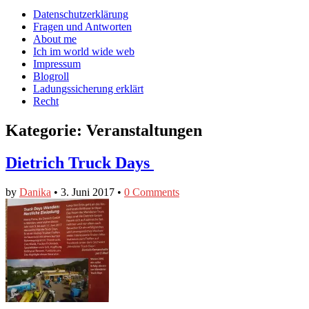
auf
auf
devildeli
Main
Skip
Datenschutzerklärung
Facebook
Twitter
auf
to
Fragen und Antworten
anzeigen
anzeigen
Instagram
menu
content
About me
anzeigen
Ich im world wide web
Impressum
Blogroll
Ladungssicherung erklärt
Recht
Kategorie:
Veranstaltungen
Dietrich Truck Days
by
Danika
•
3. Juni 2017
•
0 Comments