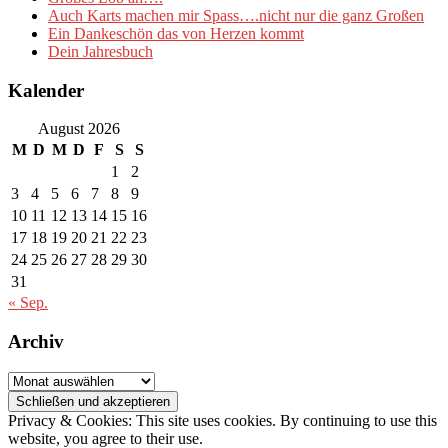
Auch Karts machen mir Spass….nicht nur die ganz Großen
Ein Dankeschön das von Herzen kommt
Dein Jahresbuch
Kalender
August 2026
M
D
M
D
F
S
S
1
2
3
4
5
6
7
8
9
10
11
12
13
14
15
16
17
18
19
20
21
22
23
24
25
26
27
28
29
30
31
« Sep.
Archiv
Archiv
Privacy & Cookies: This site uses cookies. By continuing to use this
website, you agree to their use.