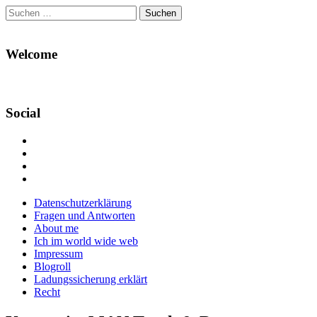
Suchen
nach:
Welcome
Social
Profil
von
Profil
Danikas
von
Profil
Blog
CrazyDevilDeli
von
Google+
auf
auf
devildeli
Main
Skip
Datenschutzerklärung
Facebook
Twitter
auf
to
Fragen und Antworten
anzeigen
anzeigen
Instagram
menu
content
About me
anzeigen
Ich im world wide web
Impressum
Blogroll
Ladungssicherung erklärt
Recht