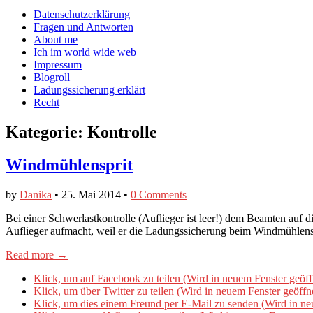
auf
auf
devildeli
Main
Skip
Datenschutzerklärung
Facebook
Twitter
auf
to
Fragen und Antworten
anzeigen
anzeigen
Instagram
menu
content
About me
anzeigen
Ich im world wide web
Impressum
Blogroll
Ladungssicherung erklärt
Recht
Kategorie:
Kontrolle
Windmühlensprit
by
Danika
•
25. Mai 2014
•
0 Comments
Bei einer Schwerlastkontrolle (Auflieger ist leer!) dem Beamten auf 
Auflieger aufmacht, weil er die Ladungssicherung beim Windmühl
Read more →
Klick, um auf Facebook zu teilen (Wird in neuem Fenster geöff
Klick, um über Twitter zu teilen (Wird in neuem Fenster geöffn
Klick, um dies einem Freund per E-Mail zu senden (Wird in ne