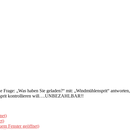
die Frage: „Was haben Sie geladen?“ mit: „Windmühlensprit“ antworten, 
ensprit kontrollieren will….UNBEZAHLBAR!!
net)
et)
uem Fenster geöffnet)