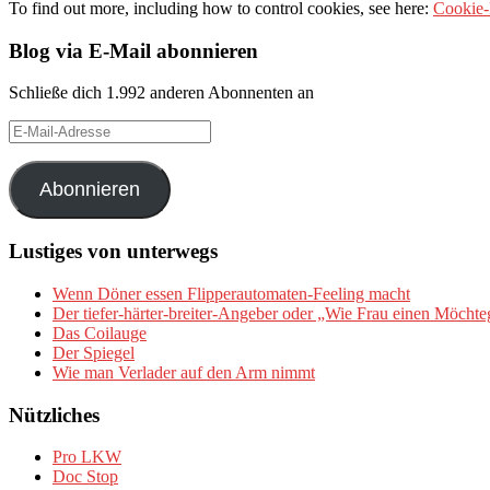
To find out more, including how to control cookies, see here:
Cookie-
Blog via E-Mail abonnieren
Schließe dich 1.992 anderen Abonnenten an
E-
Mail-
Adresse
Abonnieren
Lustiges von unterwegs
Wenn Döner essen Flipperautomaten-Feeling macht
Der tiefer-härter-breiter-Angeber oder „Wie Frau einen Möchte
Das Coilauge
Der Spiegel
Wie man Verlader auf den Arm nimmt
Nützliches
Pro LKW
Doc Stop