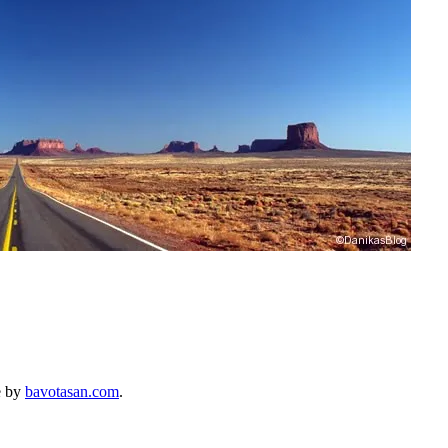
e by
bavotasan.com
.