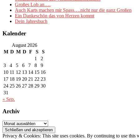
Großes Lob an….
Auch Karts machen mir Spass….nicht nur die ganz Großen
Ein Dankeschön das von Herzen kommt
Dein Jahresbuch
Kalender
August 2026
M
D
M
D
F
S
S
1
2
3
4
5
6
7
8
9
10
11
12
13
14
15
16
17
18
19
20
21
22
23
24
25
26
27
28
29
30
31
« Sep.
Archiv
Archiv
Privacy & Cookies: This site uses cookies. By continuing to use this w