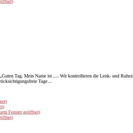
öffnet)
 „Guten Tag. Mein Name ist …. Wir kontrollieren die Lenk- und Ruheze
rücksichtigungsfreie Tage…
net)
et)
uem Fenster geöffnet)
öffnet)