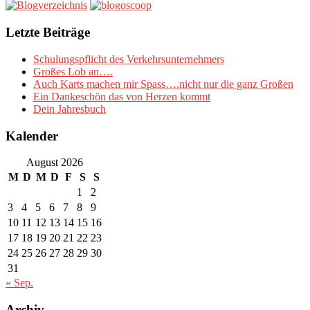
Letzte Beiträge
Schulungspflicht des Verkehrsunternehmers
Großes Lob an….
Auch Karts machen mir Spass….nicht nur die ganz Großen
Ein Dankeschön das von Herzen kommt
Dein Jahresbuch
Kalender
August 2026
M
D
M
D
F
S
S
1
2
3
4
5
6
7
8
9
10
11
12
13
14
15
16
17
18
19
20
21
22
23
24
25
26
27
28
29
30
31
« Sep.
Archiv