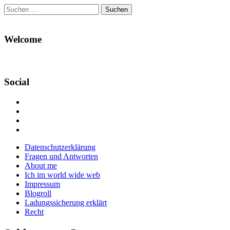
Suchen
nach:
Welcome
Social
Profil
von
Profil
Danikas
von
Profil
Blog
CrazyDevilDeli
von
Google+
auf
auf
devildeli
Main
Skip
Datenschutzerklärung
Facebook
Twitter
auf
to
Fragen und Antworten
anzeigen
anzeigen
Instagram
menu
content
About me
anzeigen
Ich im world wide web
Impressum
Blogroll
Ladungssicherung erklärt
Recht