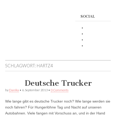
SOCIAL
Profil
von
Profil
Danikas
von
Profil
Blog
CrazyDevilDeli
von
Google+
auf
auf
devildeli
Facebook
Twitter
auf
anzeigen
anzeigen
Instagram
SCHLAGWORT:
HARTZ4
anzeigen
Deutsche Trucker
by
Danika
•
6. September 2013
•
0 Comments
Wie lange gibt es deutsche Trucker noch? Wie lange werden sie
noch fahren? Für Hungerlöhne Tag und Nacht auf unseren
Autobahnen. Viele fangen mit Vorschuss an, und in der Hand