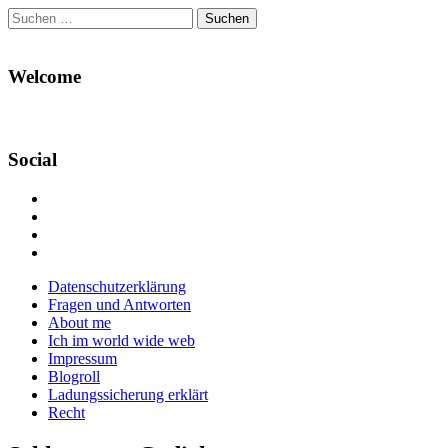
Suchen
nach:
Welcome
Social
Profil
von
Profil
Danikas
von
Profil
Blog
CrazyDevilDeli
von
Google+
auf
auf
devildeli
Main
Skip
Datenschutzerklärung
Facebook
Twitter
auf
to
Fragen und Antworten
anzeigen
anzeigen
Instagram
menu
content
About me
anzeigen
Ich im world wide web
Impressum
Blogroll
Ladungssicherung erklärt
Recht