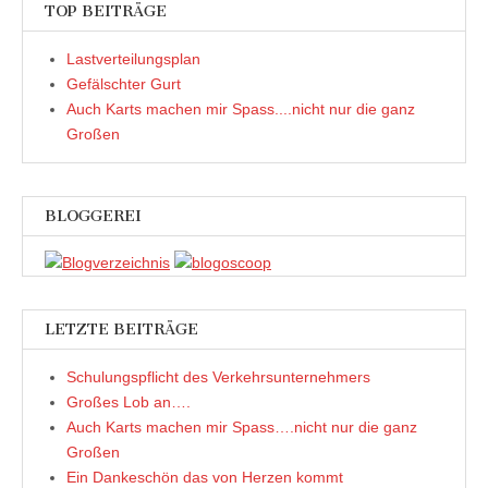
e
e
(
m
TOP BEITRÄGE
n
n
W
F
s
s
i
e
t
t
r
n
e
e
d
s
Lastverteilungsplan
r
r
i
t
Gefälschter Gurt
g
g
n
e
e
e
n
r
Auch Karts machen mir Spass....nicht nur die ganz
ö
ö
e
g
f
f
u
e
Großen
f
f
e
ö
n
n
m
f
e
e
F
f
t
t
e
n
)
)
n
e
s
t
t
)
BLOGGEREI
e
r
g
e
ö
f
f
n
LETZTE BEITRÄGE
e
t
)
Schulungspflicht des Verkehrsunternehmers
Großes Lob an….
Auch Karts machen mir Spass….nicht nur die ganz
Großen
Ein Dankeschön das von Herzen kommt