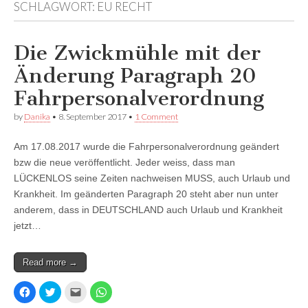
SCHLAGWORT:
EU RECHT
Facebook
anzeigen
anzeigen
anzeigen
Die Zwickmühle mit der
Änderung Paragraph 20
Fahrpersonalverordnung
by
Danika
•
8. September 2017
•
1 Comment
Am 17.08.2017 wurde die Fahrpersonalverordnung geändert
bzw die neue veröffentlicht. Jeder weiss, dass man
LÜCKENLOS seine Zeiten nachweisen MUSS, auch Urlaub und
Krankheit. Im geänderten Paragraph 20 steht aber nun unter
anderem, dass in DEUTSCHLAND auch Urlaub und Krankheit
jetzt…
Read more →
K
K
K
K
l
l
l
l
i
i
i
i