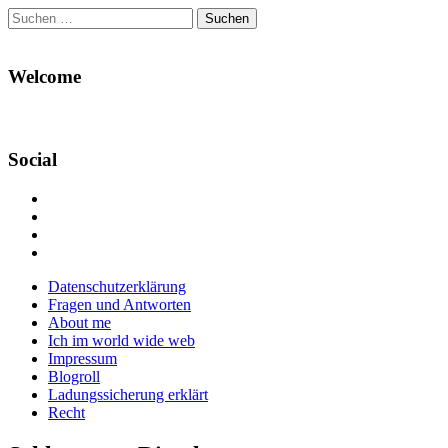
Suchen
nach:
Welcome
Social
Profil
von
Profil
Danikas
von
Profil
Blog
CrazyDevilDeli
von
Google+
auf
auf
devildeli
Main
Skip
Datenschutzerklärung
Facebook
Twitter
auf
to
Fragen und Antworten
anzeigen
anzeigen
Instagram
menu
content
About me
anzeigen
Ich im world wide web
Impressum
Blogroll
Ladungssicherung erklärt
Recht