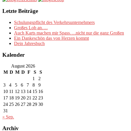
Letzte Beiträge
Schulungspflicht des Verkehrsunternehmers
Großes Lob an….
Auch Karts machen mir Spass….nicht nur die ganz Großen
Ein Dankeschön das von Herzen kommt
Dein Jahresbuch
Kalender
August 2026
M
D
M
D
F
S
S
1
2
3
4
5
6
7
8
9
10
11
12
13
14
15
16
17
18
19
20
21
22
23
24
25
26
27
28
29
30
31
« Sep.
Archiv