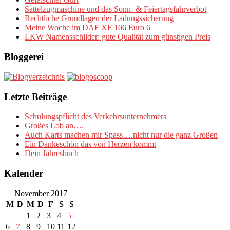
Sattelzugmaschine und das Sonn- & Feiertagsfahrverbot
Rechtliche Grundlagen der Ladungssicherung
Meine Woche im DAF XF 106 Euro 6
LKW Namensschilder: gute Qualität zum günstigen Preis
Bloggerei
Letzte Beiträge
Schulungspflicht des Verkehrsunternehmers
Großes Lob an….
Auch Karts machen mir Spass….nicht nur die ganz Großen
Ein Dankeschön das von Herzen kommt
Dein Jahresbuch
Kalender
November 2017
M
D
M
D
F
S
S
1
2
3
4
5
6
7
8
9
10
11
12