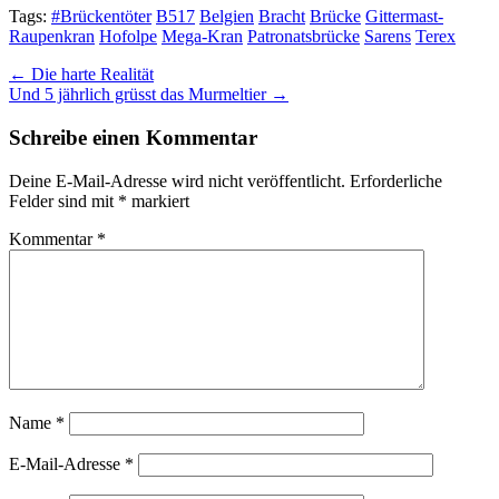
Tags:
#Brückentöter
B517
Belgien
Bracht
Brücke
Gittermast-
Raupenkran
Hofolpe
Mega-Kran
Patronatsbrücke
Sarens
Terex
Post
← Die harte Realität
Und 5 jährlich grüsst das Murmeltier →
navigation
Schreibe einen Kommentar
Deine E-Mail-Adresse wird nicht veröffentlicht.
Erforderliche
Felder sind mit
*
markiert
Kommentar
*
Name
*
E-Mail-Adresse
*