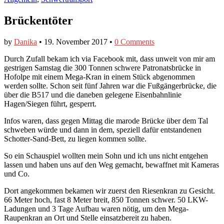
Brückentöter
by
Danika
•
19. November 2017
•
0 Comments
Durch Zufall bekam ich via Facebook mit, dass unweit von mir am
gestrigen Samstag die 300 Tonnen schwere Patronatsbrücke in
Hofolpe mit einem Mega-Kran in einem Stück abgenommen
werden sollte. Schon seit fünf Jahren war die Fußgängerbrücke, die
über die B517 und die daneben gelegene Eisenbahnlinie
Hagen/Siegen führt, gesperrt.
Infos waren, dass gegen Mittag die marode Brücke über dem Tal
schweben würde und dann in dem, speziell dafür entstandenen
Schotter-Sand-Bett, zu liegen kommen sollte.
So ein Schauspiel wollten mein Sohn und ich uns nicht entgehen
lassen und haben uns auf den Weg gemacht, bewaffnet mit Kameras
und Co.
Dort angekommen bekamen wir zuerst den Riesenkran zu Gesicht.
66 Meter hoch, fast 8 Meter breit, 850 Tonnen schwer. 50 LKW-
Ladungen und 3 Tage Aufbau waren nötig, um den Mega-
Raupenkran an Ort und Stelle einsatzbereit zu haben.