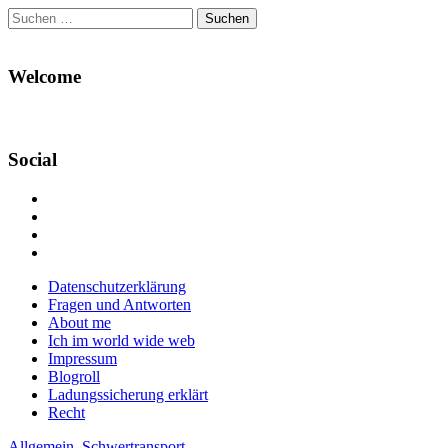
Suchen
nach:
Welcome
Social
Profil
von
Profil
Danikas
von
Profil
Blog
CrazyDevilDeli
von
Google+
auf
auf
devildeli
Main
Skip
Datenschutzerklärung
Facebook
Twitter
auf
to
Fragen und Antworten
anzeigen
anzeigen
Instagram
menu
content
About me
anzeigen
Ich im world wide web
Impressum
Blogroll
Ladungssicherung erklärt
Recht
Allgemein
,
Schwertransport