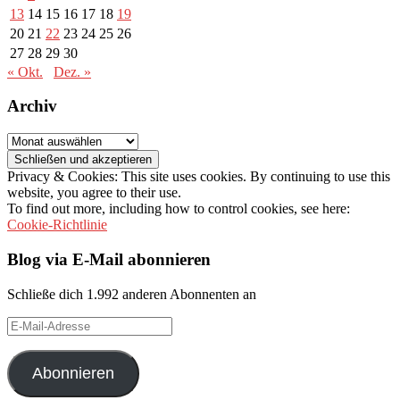
13
14
15
16
17
18
19
20
21
22
23
24
25
26
27
28
29
30
« Okt.
Dez. »
Archiv
Archiv
Privacy & Cookies: This site uses cookies. By continuing to use this
website, you agree to their use.
To find out more, including how to control cookies, see here:
Cookie-Richtlinie
Blog via E-Mail abonnieren
Schließe dich 1.992 anderen Abonnenten an
E-
Mail-
Adresse
Abonnieren