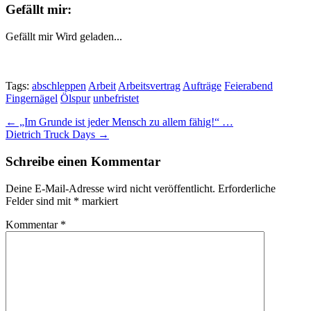
Gefällt mir:
Gefällt mir
Wird geladen...
Tags:
abschleppen
Arbeit
Arbeitsvertrag
Aufträge
Feierabend
Fingernägel
Ölspur
unbefristet
Post
← „Im Grunde ist jeder Mensch zu allem fähig!“ …
Dietrich Truck Days →
navigation
Schreibe einen Kommentar
Deine E-Mail-Adresse wird nicht veröffentlicht.
Erforderliche
Felder sind mit
*
markiert
Kommentar
*