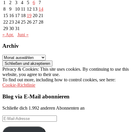
1
2
3
4
5
6
7
8
9
10
11
12
13
14
15
16
17
18
19
20
21
22
23
24
25
26
27
28
29
30
31
« Apr.
Juni »
Archiv
Archiv
Privacy & Cookies: This site uses cookies. By continuing to use this
website, you agree to their use.
To find out more, including how to control cookies, see here:
Cookie-Richtlinie
Blog via E-Mail abonnieren
Schließe dich 1.992 anderen Abonnenten an
E-
Mail-
Adresse