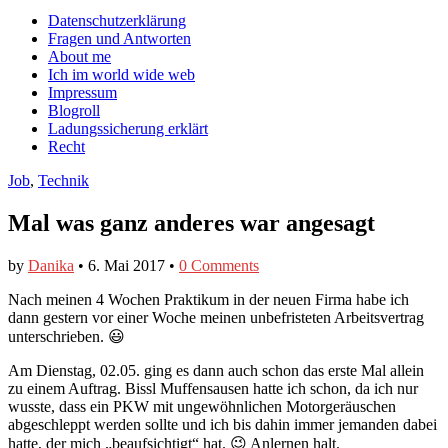
auf
auf
devildeli
Main
Skip
Datenschutzerklärung
Facebook
Twitter
auf
to
Fragen und Antworten
anzeigen
anzeigen
Instagram
menu
content
About me
anzeigen
Ich im world wide web
Impressum
Blogroll
Ladungssicherung erklärt
Recht
Job
,
Technik
Mal was ganz anderes war angesagt
by
Danika
•
6. Mai 2017
•
0 Comments
Nach meinen 4 Wochen Praktikum in der neuen Firma habe ich
dann gestern vor einer Woche meinen unbefristeten Arbeitsvertrag
unterschrieben. 😃
Am Dienstag, 02.05. ging es dann auch schon das erste Mal allein
zu einem Auftrag. Bissl Muffensausen hatte ich schon, da ich nur
wusste, dass ein PKW mit ungewöhnlichen Motorgeräuschen
abgeschleppt werden sollte und ich bis dahin immer jemanden dabei
hatte, der mich „beaufsichtigt“ hat. 😉 Anlernen halt.