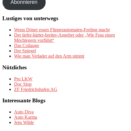
Abonnieren
Lustiges von unterwegs
Wenn Döner essen Flipperautomaten-Feeling macht
Der tiefer-härter-breiter-Angeber oder „Wie Frau einen
Möchtegern vorführt“
Das Coilauge
Der Spiegel
Wie man Verlader auf den Arm nimmt
Nützliches
Pro LKW
Doc Stop
ZF Friedrichshafen AG
Interessante Blogs
Auto Diva
Auto Karma
Jens Wilde