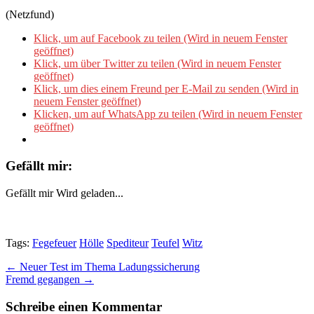
(Netzfund)
Klick, um auf Facebook zu teilen (Wird in neuem Fenster
geöffnet)
Klick, um über Twitter zu teilen (Wird in neuem Fenster
geöffnet)
Klick, um dies einem Freund per E-Mail zu senden (Wird in
neuem Fenster geöffnet)
Klicken, um auf WhatsApp zu teilen (Wird in neuem Fenster
geöffnet)
Gefällt mir:
Gefällt mir
Wird geladen...
Tags:
Fegefeuer
Hölle
Spediteur
Teufel
Witz
Post
← Neuer Test im Thema Ladungssicherung
Fremd gegangen →
navigation
Schreibe einen Kommentar