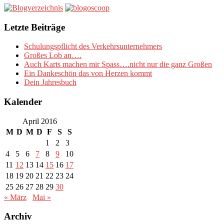
Letzte Beiträge
Schulungspflicht des Verkehrsunternehmers
Großes Lob an….
Auch Karts machen mir Spass….nicht nur die ganz Großen
Ein Dankeschön das von Herzen kommt
Dein Jahresbuch
Kalender
April 2016
M
D
M
D
F
S
S
1
2
3
4
5
6
7
8
9
10
11
12
13
14
15
16
17
18
19
20
21
22
23
24
25
26
27
28
29
30
« März
Mai »
Archiv