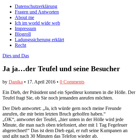
auf
auf
devildeli
Main
Skip
Datenschutzerklärung
Facebook
Twitter
auf
to
Fragen und Antworten
anzeigen
anzeigen
Instagram
menu
content
About me
anzeigen
Ich im world wide web
Impressum
Blogroll
Ladungssicherung erklärt
Recht
Dies und Das
Ja ja…der Teufel und seine Besucher
by
Danika
•
17. April 2016
•
0 Comments
Ein Dieb, der Präsident und ein Spediteur kommen in die Hölle. Der
Teufel fragt Sie, ob Sie noch jemanden anrufen möchten.
Der Dieb antwortet: „Ja, ich würde gern noch meine Freunde
anrufen, die mir beim letzten Bruch geholfen haben.“
„OK“, antwortet der Teufel, „hier unten in der Hölle wird jede
Minute, die man nach oben telefoniert, aber mit 1 Tag Fegefeuer
abgerechnet!“ Das ist dem Dieb egal, er ruft seine Kumpanen an
und gibt nach 30 Minuten das Telefon wieder ab.