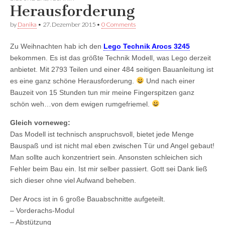
Facebook
anzeigen
anzeigen
Herausforderung
anzeigen
by
Danika
•
27. Dezember 2015
•
0 Comments
Zu Weihnachten hab ich den
Lego Technik Arocs 3245
bekommen. Es ist das größte Technik Modell, was Lego derzeit
anbietet. Mit 2793 Teilen und einer 484 seitigen Bauanleitung ist
es eine ganz schöne Herausforderung.
Und nach einer
Bauzeit von 15 Stunden tun mir meine Fingerspitzen ganz
schön weh…von dem ewigen rumgefriemel.
Gleich vorneweg:
Das Modell ist technisch anspruchsvoll, bietet jede Menge
Bauspaß und ist nicht mal eben zwischen Tür und Angel gebaut!
Man sollte auch konzentriert sein. Ansonsten schleichen sich
Fehler beim Bau ein. Ist mir selber passiert. Gott sei Dank ließ
sich dieser ohne viel Aufwand beheben.
Der Arocs ist in 6 große Bauabschnitte aufgeteilt.
– Vorderachs-Modul
– Abstützung