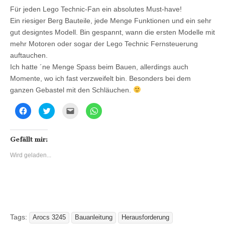
Für jeden Lego Technic-Fan ein absolutes Must-have!
Ein riesiger Berg Bauteile, jede Menge Funktionen und ein sehr
gut designtes Modell. Bin gespannt, wann die ersten Modelle mit
mehr Motoren oder sogar der Lego Technic Fernsteuerung
auftauchen.
Ich hatte ´ne Menge Spass beim Bauen, allerdings auch
Momente, wo ich fast verzweifelt bin. Besonders bei dem
ganzen Gebastel mit den Schläuchen.
K
K
K
K
l
l
l
l
i
i
i
i
c
c
c
c
k
k
k
k
,
,
,
e
Gefällt mir:
u
u
u
n
m
m
m
,
Wird geladen...
a
ü
d
u
u
b
i
m
f
e
e
a
F
r
s
u
a
T
e
f
c
w
i
W
e
i
n
h
b
t
e
a
o
t
m
t
o
e
F
s
Tags:
k
r
r
A
Arocs 3245
Bauanleitung
Herausforderung
z
z
e
p