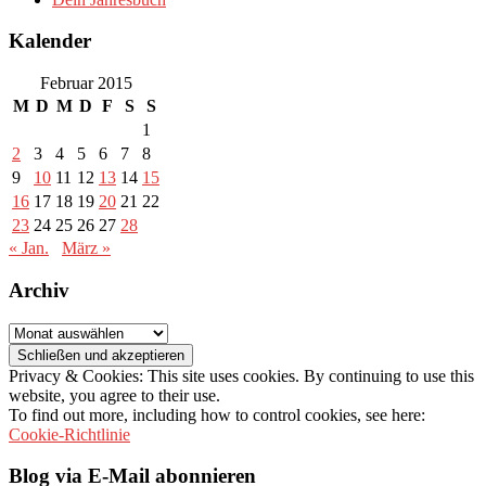
Kalender
Februar 2015
M
D
M
D
F
S
S
1
2
3
4
5
6
7
8
9
10
11
12
13
14
15
16
17
18
19
20
21
22
23
24
25
26
27
28
« Jan.
März »
Archiv
Archiv
Privacy & Cookies: This site uses cookies. By continuing to use this
website, you agree to their use.
To find out more, including how to control cookies, see here:
Cookie-Richtlinie
Blog via E-Mail abonnieren