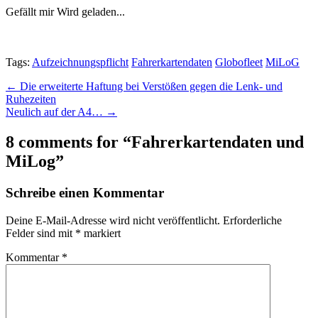
Gefällt mir
Wird geladen...
Tags:
Aufzeichnungspflicht
Fahrerkartendaten
Globofleet
MiLoG
Post
← Die erweiterte Haftung bei Verstößen gegen die Lenk- und
Ruhezeiten
navigation
Neulich auf der A4… →
8 comments for “
Fahrerkartendaten und
MiLog
”
Schreibe einen Kommentar
Deine E-Mail-Adresse wird nicht veröffentlicht.
Erforderliche
Felder sind mit
*
markiert
Kommentar
*