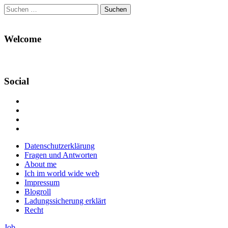
Suchen
nach:
Welcome
Social
Profil
von
Profil
Danikas
von
Profil
Blog
CrazyDevilDeli
von
Google+
auf
auf
devildeli
Main
Skip
Datenschutzerklärung
Facebook
Twitter
auf
to
Fragen und Antworten
anzeigen
anzeigen
Instagram
menu
content
About me
anzeigen
Ich im world wide web
Impressum
Blogroll
Ladungssicherung erklärt
Recht
Job