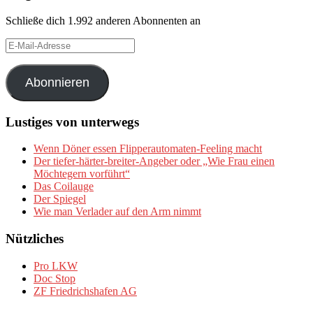
Schließe dich 1.992 anderen Abonnenten an
E-
Mail-
Adresse
Abonnieren
Lustiges von unterwegs
Wenn Döner essen Flipperautomaten-Feeling macht
Der tiefer-härter-breiter-Angeber oder „Wie Frau einen
Möchtegern vorführt“
Das Coilauge
Der Spiegel
Wie man Verlader auf den Arm nimmt
Nützliches
Pro LKW
Doc Stop
ZF Friedrichshafen AG