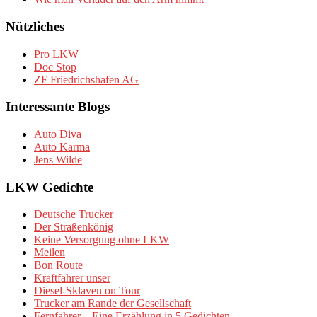
Nützliches
Pro LKW
Doc Stop
ZF Friedrichshafen AG
Interessante Blogs
Auto Diva
Auto Karma
Jens Wilde
LKW Gedichte
Deutsche Trucker
Der Straßenkönig
Keine Versorgung ohne LKW
Meilen
Bon Route
Kraftfahrer unser
Diesel-Sklaven on Tour
Trucker am Rande der Gesellschaft
Fernfahrer – Eine Erzählung in 5 Gedichten