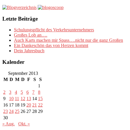
Letzte Beiträge
Schulungspflicht des Verkehrsunternehmers
Großes Lob an….
Auch Karts machen mir Spass….nicht nur die ganz Großen
Ein Dankeschön das von Herzen kommt
Dein Jahresbuch
Kalender
September 2013
M
D
M
D
F
S
S
1
2
3
4
5
6
7
8
9
10
11
12
13
14
15
16
17
18
19
20
21
22
23
24
25
26
27
28
29
30
« Aug.
Okt. »