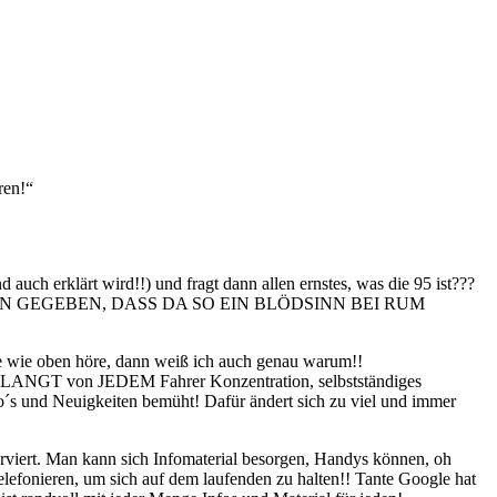
ren!“
auch erklärt wird!!) und fragt dann allen ernstes, was die 95 ist???
ULUNGEN GEGEBEN, DASS DA SO EIN BLÖDSINN BEI RUM
he wie oben höre, dann weiß ich auch genau warum!!
 VERLANGT von JEDEM Fahrer Konzentration, selbstständiges
s und Neuigkeiten bemüht! Dafür ändert sich zu viel und immer
erviert. Man kann sich Infomaterial besorgen, Handys können, oh
efonieren, um sich auf dem laufenden zu halten!! Tante Google hat