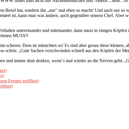
m WWW findet man nicht nur Nackedeibildchen und -videos…nein…es ist
nem Beruf hat, sondern ihn „nur“ mal eben so macht! Und auch nur so 
rmiert ist, kann man was ändern, auch gegenüber seinem Chef. Aber 
 Verhalten untereinander und miteinander, dann muss in einigen Köpf
nehmen MUSS!!
cheren: Dem ist mitnichten so! Es sind aber genau diese kleinen, aber
 so schön: „Gute Sachen verschwinden schnell aus den Köpfen der Mens
eben und immer dran denken, wenn´s mal wieder an die Nerven geht: „
net)
et)
uem Fenster geöffnet)
öffnet)