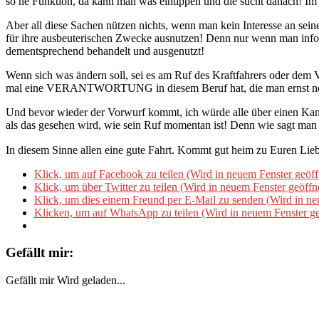
so ne Funktion, da kann man was eintippen und die sucht danach! I
Aber all diese Sachen nützen nichts, wenn man kein Interesse an sei
für ihre ausbeuterischen Zwecke ausnutzen! Denn nur wenn man info
dementsprechend behandelt und ausgenutzt!
Wenn sich was ändern soll, sei es am Ruf des Kraftfahrers oder dem
mal eine VERANTWORTUNG in diesem Beruf hat, die man ernst 
Und bevor wieder der Vorwurf kommt, ich würde alle über einen Kamm s
als das gesehen wird, wie sein Ruf momentan ist! Denn wie sagt man
In diesem Sinne allen eine gute Fahrt. Kommt gut heim zu Euren Li
Klick, um auf Facebook zu teilen (Wird in neuem Fenster geöff
Klick, um über Twitter zu teilen (Wird in neuem Fenster geöffn
Klick, um dies einem Freund per E-Mail zu senden (Wird in ne
Klicken, um auf WhatsApp zu teilen (Wird in neuem Fenster ge
Gefällt mir:
Gefällt mir
Wird geladen...