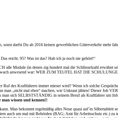
n, sonst darfst Du ab 2016 keinen gewerblichen Güterverkehr mehr fah
as reicht. 95? Was ist das? Hab ich ja noch nie gehört!“
CH alle Module (in denen zig hundert mal die Schlüsselzahl erwähnt und 
 er doch wach anwesend war: WER ZUM TEUFEL HAT DIE SCH
 der Ruf des Kraftfahrers immer mieser wird? Wenn ich solche Gespräc
b kann man „nicht mal eben“ machen, wie Unkraut jähten! Dieser Job
ss man sich SELBSTSTÄNDIG in seinem Beruf als Kraftfahrer um Info´
lte man wissen und kennen!!
n kann. Man bekommt regelmäßig alles Neue quasi auf´m Silbertablett s
rn auch um mal mit Behörden (BAG; Amt für Arbeitsschutz etc.) zu tel