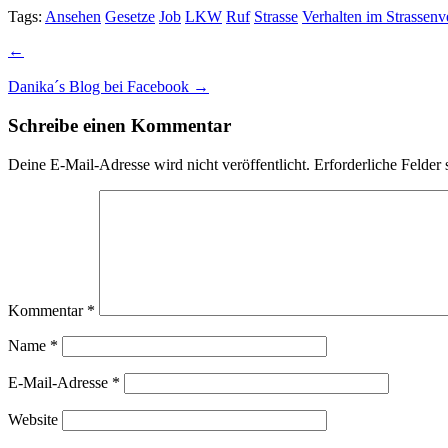
Tags:
Ansehen
Gesetze
Job
LKW
Ruf
Strasse
Verhalten im Strassenv
Post
←
navigation
Danika´s Blog bei Facebook →
Schreibe einen Kommentar
Deine E-Mail-Adresse wird nicht veröffentlicht.
Erforderliche Felder 
Kommentar
*
Name
*
E-Mail-Adresse
*
Website