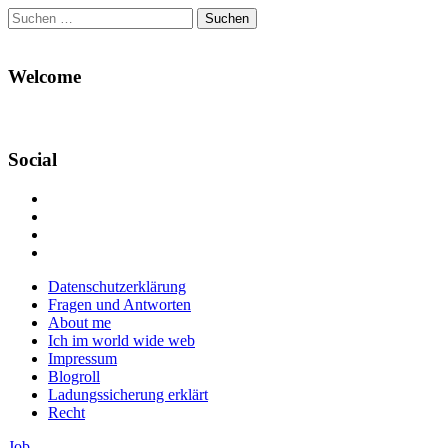
Suchen
nach:
Welcome
Social
Profil
von
Profil
Danikas
von
Profil
Blog
CrazyDevilDeli
von
Google+
auf
auf
devildeli
Main
Skip
Datenschutzerklärung
Facebook
Twitter
auf
to
Fragen und Antworten
anzeigen
anzeigen
Instagram
menu
content
About me
anzeigen
Ich im world wide web
Impressum
Blogroll
Ladungssicherung erklärt
Recht
Job