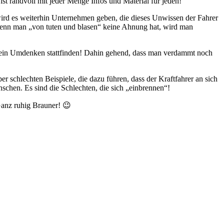
 randvoll mit jeder Menge Infos und Material für jeden!
wird es weiterhin Unternehmen geben, die dieses Unwissen der Fahrer
wenn man „von tuten und blasen“ keine Ahnung hat, wird man
en ein Umdenken stattfinden! Dahin gehend, dass man verdammt noch
 schlechten Beispiele, die dazu führen, dass der Kraftfahrer an sich
chen. Es sind die Schlechten, die sich „einbrennen“!
Ganz ruhig Brauner! 😉