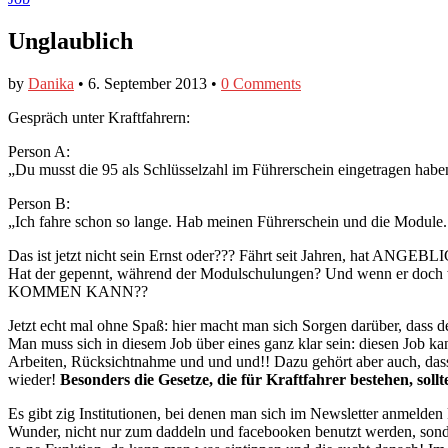
Unglaublich
by
Danika
•
6. September 2013
•
0 Comments
Gespräch unter Kraftfahrern:
Person A:
„Du musst die 95 als Schlüsselzahl im Führerschein eingetragen habe
Person B:
„Ich fahre schon so lange. Hab meinen Führerschein und die Module. D
Das ist jetzt nicht sein Ernst oder??? Fährt seit Jahren, hat ANGEBLI
Hat der gepennt, während der Modulschulungen? Und wenn
KOMMEN KANN??
Jetzt echt mal ohne Spaß: hier macht man sich Sorgen darüber, dass
Man muss sich in diesem Job über eines ganz klar sein: diesen Jo
Arbeiten, Rücksichtnahme und und und!! Dazu gehört aber auch, da
wieder!
Besonders die Gesetze, die für Kraftfahrer bestehen, sol
Es gibt zig Institutionen, bei denen man sich im Newsletter anmelde
Wunder, nicht nur zum daddeln und facebooken benutzt werden, sonde