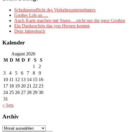
Schulungspflicht des Verkehrsunternehmers
Großes Lob an….
Auch Karts machen mir Spass….nicht nur die ganz Großen
Ein Dankeschön das von Herzen kommt
Dein Jahresbuch
Kalender
August 2026
M
D
M
D
F
S
S
1
2
3
4
5
6
7
8
9
10
11
12
13
14
15
16
17
18
19
20
21
22
23
24
25
26
27
28
29
30
31
« Sep.
Archiv
Archiv