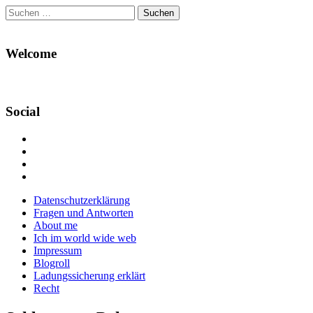
Suchen
nach:
Welcome
Social
Profil
von
Profil
Danikas
von
Profil
Blog
CrazyDevilDeli
von
Google+
auf
auf
devildeli
Main
Skip
Datenschutzerklärung
Facebook
Twitter
auf
to
Fragen und Antworten
anzeigen
anzeigen
Instagram
menu
content
About me
anzeigen
Ich im world wide web
Impressum
Blogroll
Ladungssicherung erklärt
Recht