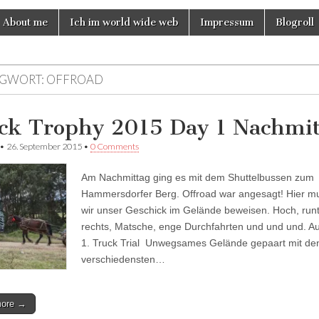
About me
Ich im world wide web
Impressum
Blogroll
GWORT:
OFFROAD
ck Trophy 2015 Day 1 Nachmit
•
26. September 2015
•
0 Comments
Am Nachmittag ging es mit dem Shuttelbussen zum
Hammersdorfer Berg. Offroad war angesagt! Hier m
wir unser Geschick im Gelände beweisen. Hoch, runte
rechts, Matsche, enge Durchfahrten und und und. A
1. Truck Trial Unwegsames Gelände gepaart mit de
verschiedensten…
more →