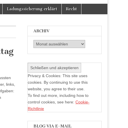
Facebook
Twitter
auf
anzeigen
anzeigen
Instagram
Ladungssicherung erklärt
Recht
anzeigen
ARCHIV
Archiv
tag
Privacy & Cookies: This site uses
ussten
cookies. By continuing to use this
r, links,
website, you agree to their use.
ufgaben:
To find out more, including how to
n
control cookies, see here:
Cookie-
Richtlinie
BLOG VIA E-MAIL