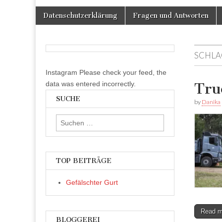
Skip
Main
Datenschutzerklärung
Fragen und Antworten
to
menu
content
SCHLA
Instagram Please check your feed, the
data was entered incorrectly.
Tru
SUCHE
by
Danika
Suchen
nach:
TOP BEITRÄGE
Gefälschter Gurt
Read 
BLOGGEREI