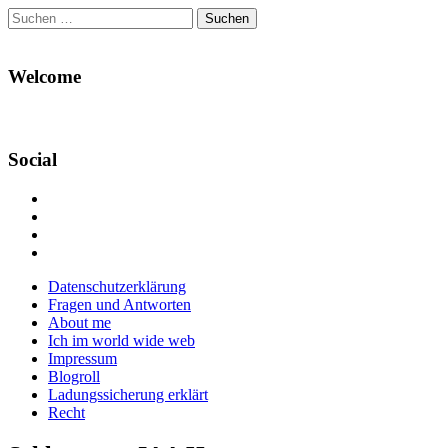
Suchen
nach:
Welcome
Social
Profil
von
Profil
Danikas
von
Profil
Blog
CrazyDevilDeli
von
Google+
auf
auf
devildeli
Main
Skip
Datenschutzerklärung
Facebook
Twitter
auf
to
Fragen und Antworten
anzeigen
anzeigen
Instagram
menu
content
About me
anzeigen
Ich im world wide web
Impressum
Blogroll
Ladungssicherung erklärt
Recht