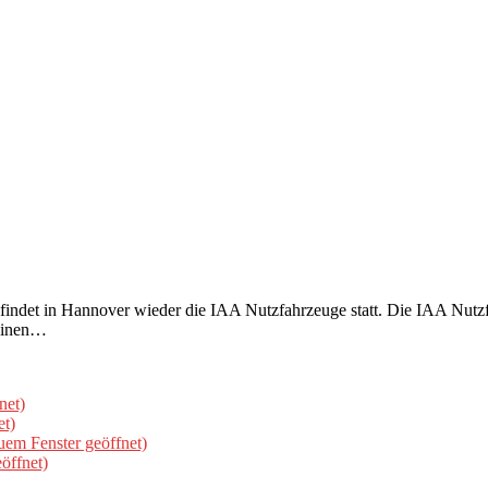
ndet in Hannover wieder die IAA Nutzfahrzeuge statt. Die IAA Nutzfahr
 einen…
net)
et)
uem Fenster geöffnet)
öffnet)