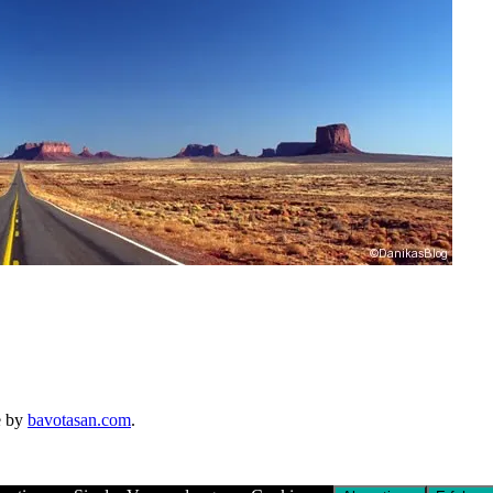
e by
bavotasan.com
.