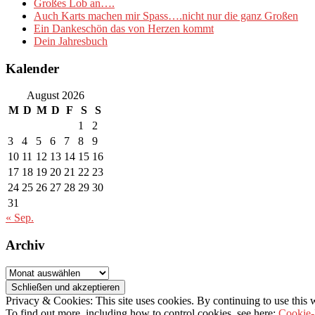
Großes Lob an….
Auch Karts machen mir Spass….nicht nur die ganz Großen
Ein Dankeschön das von Herzen kommt
Dein Jahresbuch
Kalender
August 2026
M
D
M
D
F
S
S
1
2
3
4
5
6
7
8
9
10
11
12
13
14
15
16
17
18
19
20
21
22
23
24
25
26
27
28
29
30
31
« Sep.
Archiv
Archiv
Privacy & Cookies: This site uses cookies. By continuing to use this w
To find out more, including how to control cookies, see here:
Cookie-