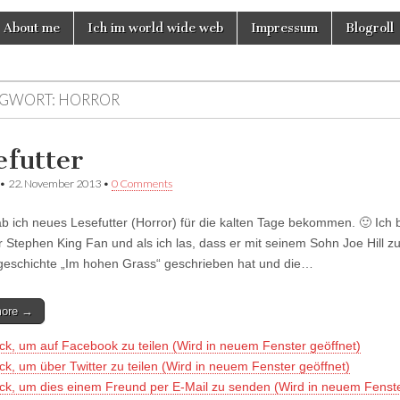
About me
Ich im world wide web
Impressum
Blogroll
GWORT:
HORROR
efutter
•
22. November 2013
•
0 Comments
b ich neues Lesefutter (Horror) für die kalten Tage bekommen. 🙂 Ich b
r Stephen King Fan und als ich las, dass er mit seinem Sohn Joe Hill
geschichte „Im hohen Grass“ geschrieben hat und die…
more →
ick, um auf Facebook zu teilen (Wird in neuem Fenster geöffnet)
ick, um über Twitter zu teilen (Wird in neuem Fenster geöffnet)
ick, um dies einem Freund per E-Mail zu senden (Wird in neuem Fenst