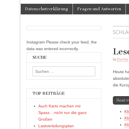
Skip
Main
Datenschutzerklärung
Fragen und Antworten
to
menu
content
SCHLA
Instagram Please check your feed, the
data was entered incorrectly.
Les
SUCHE
by
Danika
Suchen
Heute ha
nach:
absolute
die Kurz
TOP BEITRÄGE
Read 
Auch Karts machen mir
Kl
Spass....nicht nur die ganz
Kl
Großen
Kl
Lastverteilungsplan