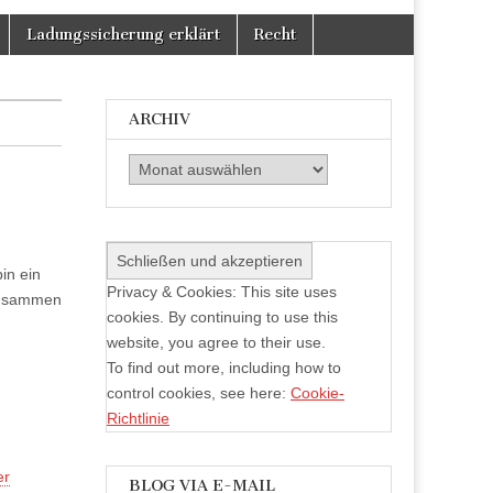
Facebook
Twitter
auf
anzeigen
anzeigen
Instagram
Ladungssicherung erklärt
Recht
anzeigen
ARCHIV
Archiv
in ein
Privacy & Cookies: This site uses
 zusammen
cookies. By continuing to use this
website, you agree to their use.
To find out more, including how to
control cookies, see here:
Cookie-
Richtlinie
er
BLOG VIA E-MAIL