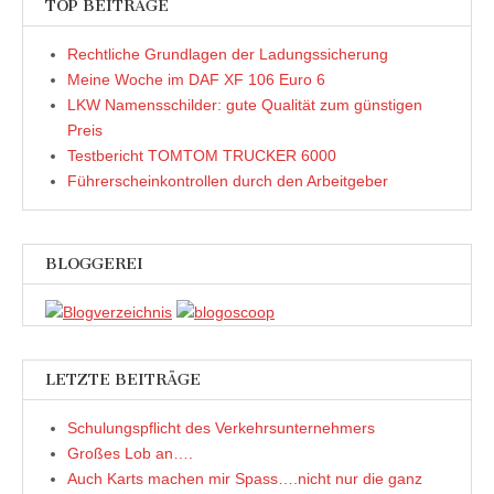
n
n
W
F
TOP BEITRÄGE
s
s
i
e
t
t
r
n
e
e
d
s
Rechtliche Grundlagen der Ladungssicherung
r
r
i
t
g
g
n
e
Meine Woche im DAF XF 106 Euro 6
e
e
n
r
ö
ö
e
g
LKW Namensschilder: gute Qualität zum günstigen
f
f
u
e
f
f
e
ö
Preis
n
n
m
f
e
e
F
f
Testbericht TOMTOM TRUCKER 6000
t
t
e
n
)
)
n
e
Führerscheinkontrollen durch den Arbeitgeber
s
t
t
)
e
r
g
e
BLOGGEREI
ö
f
f
n
e
t
)
LETZTE BEITRÄGE
Schulungspflicht des Verkehrsunternehmers
Großes Lob an….
Auch Karts machen mir Spass….nicht nur die ganz