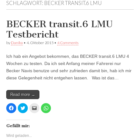
SCHLAGWORT:
BECKER TRANSIT.6 LMU
Facebook
anzeigen
anzeigen
anzeigen
BECKER transit.6 LMU
Testbericht
by
Danika
•
4. Oktober 2015
•
4 Comments
Ich hab ein Angebot bekommen, das BECKER transit.6 LMU 4
Wochen zu testen. Da ich seit Anfang meiner Fahrerei nur
Becker Navis benutze und sehr zufrieden damit bin, hab ich mir
diese Gelegenheit nicht entgehen lassen. Was ist das…
Read more →
K
K
K
K
l
l
l
l
i
i
i
i
c
c
c
c
k
k
k
k
,
,
,
e
Gefällt mir:
u
u
u
n
m
m
m
,
Wird geladen...
a
ü
d
u