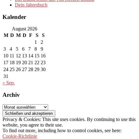
Dein Jahresbuch
Kalender
August 2026
M
D
M
D
F
S
S
1
2
3
4
5
6
7
8
9
10
11
12
13
14
15
16
17
18
19
20
21
22
23
24
25
26
27
28
29
30
31
« Sep.
Archiv
Archiv
Privacy & Cookies: This site uses cookies. By continuing to use this
website, you agree to their use.
To find out more, including how to control cookies, see here:
Cookie-Richtlinie