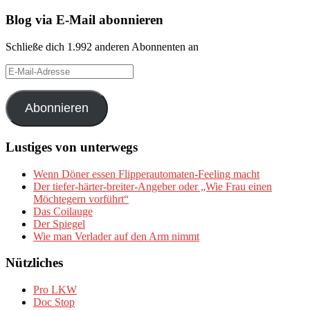
Blog via E-Mail abonnieren
Schließe dich 1.992 anderen Abonnenten an
E-
Mail-
Adresse
Abonnieren
Lustiges von unterwegs
Wenn Döner essen Flipperautomaten-Feeling macht
Der tiefer-härter-breiter-Angeber oder „Wie Frau einen
Möchtegern vorführt“
Das Coilauge
Der Spiegel
Wie man Verlader auf den Arm nimmt
Nützliches
Pro LKW
Doc Stop