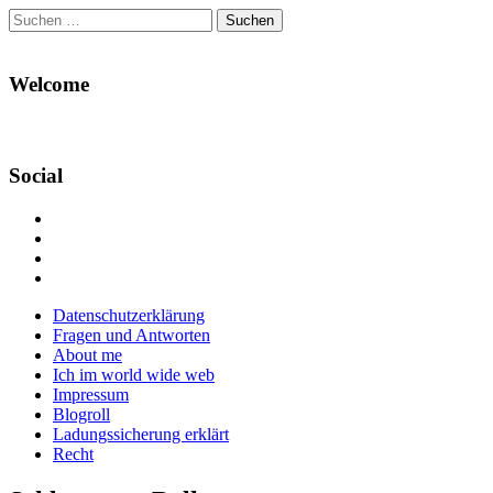
Suchen
nach:
Welcome
Social
Profil
von
Profil
Danikas
von
Profil
Blog
CrazyDevilDeli
von
Google+
auf
auf
devildeli
Main
Skip
Datenschutzerklärung
Facebook
Twitter
auf
to
Fragen und Antworten
anzeigen
anzeigen
Instagram
menu
content
About me
anzeigen
Ich im world wide web
Impressum
Blogroll
Ladungssicherung erklärt
Recht