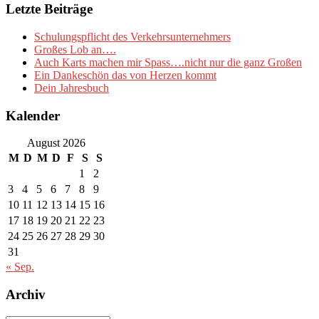
Letzte Beiträge
Schulungspflicht des Verkehrsunternehmers
Großes Lob an….
Auch Karts machen mir Spass….nicht nur die ganz Großen
Ein Dankeschön das von Herzen kommt
Dein Jahresbuch
Kalender
August 2026
M
D
M
D
F
S
S
1
2
3
4
5
6
7
8
9
10
11
12
13
14
15
16
17
18
19
20
21
22
23
24
25
26
27
28
29
30
31
« Sep.
Archiv