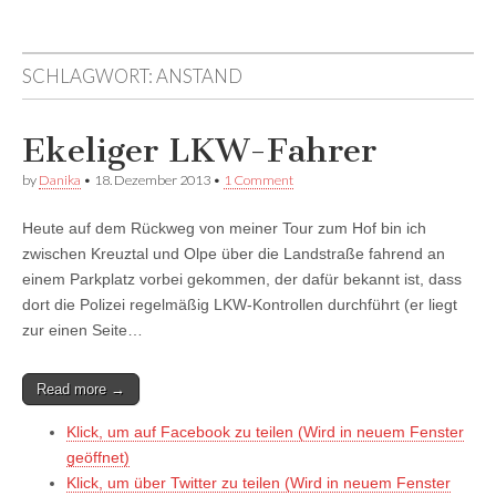
auf
auf
devildeli
Facebook
Twitter
auf
anzeigen
anzeigen
Instagram
SCHLAGWORT:
ANSTAND
anzeigen
Ekeliger LKW-Fahrer
by
Danika
•
18. Dezember 2013
•
1 Comment
Heute auf dem Rückweg von meiner Tour zum Hof bin ich
zwischen Kreuztal und Olpe über die Landstraße fahrend an
einem Parkplatz vorbei gekommen, der dafür bekannt ist, dass
dort die Polizei regelmäßig LKW-Kontrollen durchführt (er liegt
zur einen Seite…
Read more →
Klick, um auf Facebook zu teilen (Wird in neuem Fenster
geöffnet)
Klick, um über Twitter zu teilen (Wird in neuem Fenster