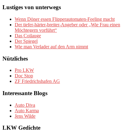
Lustiges von unterwegs
Wenn Döner essen Flipperautomaten-Feeling macht
Der tiefer-härter-breiter-Angeber oder „Wie Frau einen
Möchtegern vorführt“
Das Coilauge
Der Spiegel
Wie man Verlader auf den Arm nimmt
Nützliches
Pro LKW
Doc Stop
ZF Friedrichshafen AG
Interessante Blogs
Auto Diva
Auto Karma
Jens Wilde
LKW Gedichte