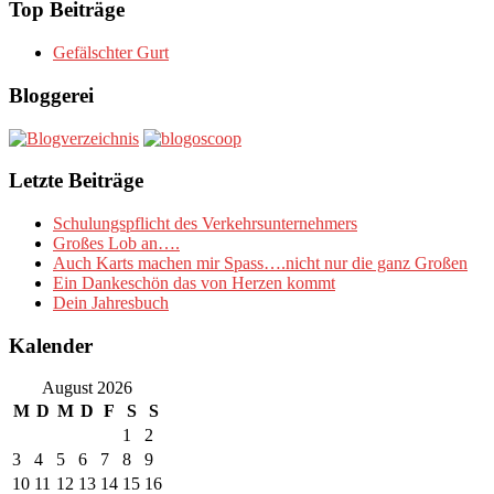
Top Beiträge
Gefälschter Gurt
Bloggerei
Letzte Beiträge
Schulungspflicht des Verkehrsunternehmers
Großes Lob an….
Auch Karts machen mir Spass….nicht nur die ganz Großen
Ein Dankeschön das von Herzen kommt
Dein Jahresbuch
Kalender
August 2026
M
D
M
D
F
S
S
1
2
3
4
5
6
7
8
9
10
11
12
13
14
15
16