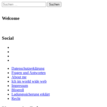
Suchen
nach:
Welcome
Social
Profil
von
Profil
Danikas
von
Profil
Blog
CrazyDevilDeli
von
Google+
auf
auf
devildeli
Main
Skip
Datenschutzerklärung
Facebook
Twitter
auf
to
Fragen und Antworten
anzeigen
anzeigen
Instagram
menu
content
About me
anzeigen
Ich im world wide web
Impressum
Blogroll
Ladungssicherung erklärt
Recht