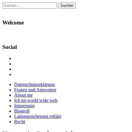
Suchen
nach:
Welcome
Social
Profil
von
Profil
Danikas
von
Profil
Blog
CrazyDevilDeli
von
Google+
auf
auf
devildeli
Main
Skip
Datenschutzerklärung
Facebook
Twitter
auf
to
Fragen und Antworten
anzeigen
anzeigen
Instagram
menu
content
About me
anzeigen
Ich im world wide web
Impressum
Blogroll
Ladungssicherung erklärt
Recht