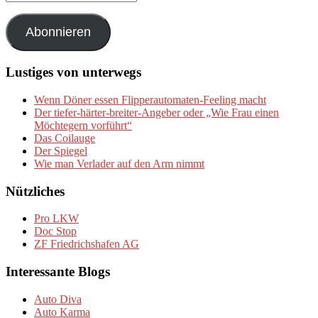
Mail-
Adresse
Abonnieren
Lustiges von unterwegs
Wenn Döner essen Flipperautomaten-Feeling macht
Der tiefer-härter-breiter-Angeber oder „Wie Frau einen
Möchtegern vorführt“
Das Coilauge
Der Spiegel
Wie man Verlader auf den Arm nimmt
Nützliches
Pro LKW
Doc Stop
ZF Friedrichshafen AG
Interessante Blogs
Auto Diva
Auto Karma