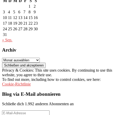
M
D
M
D
F
S
S
1
2
3
4
5
6
7
8
9
10
11
12
13
14
15
16
17
18
19
20
21
22
23
24
25
26
27
28
29
30
31
« Sep.
Archiv
Archiv
Privacy & Cookies: This site uses cookies. By continuing to use this
website, you agree to their use.
To find out more, including how to control cookies, see here:
Cookie-Richtlinie
Blog via E-Mail abonnieren
Schließe dich 1.992 anderen Abonnenten an
E-