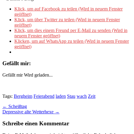
Klick, um auf Facebook zu teilen (Wird in neuem Fenster
geöffnet)
Klick, um über Twitter zu teilen (Wird in neuem Fenster
geöffnet)
Klick, um dies einem Freund per E-Mail zu senden (Wird in
neuem Fenster geöffnet)
Klicken, um auf WhatsApp zu teilen (Wird in neuem Fenster
geöffnet)
Gefällt mir:
Gefällt mir
Wird geladen...
Tags:
Bergheim
Feierabend
laden
Stau
wach
Zeit
Post
← Scheißtag
Depressive alte Wetterhexe →
navigation
Schreibe einen Kommentar