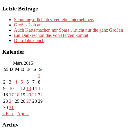
Letzte Beiträge
Schulungspflicht des Verkehrsunternehmers
Großes Lob an….
Auch Karts machen mir Spass….nicht nur die ganz Großen
Ein Dankeschön das von Herzen kommt
Dein Jahresbuch
Kalender
März 2015
M
D
M
D
F
S
S
1
2
3
4
5
6
7
8
9
10
11
12
13
14
15
16
17
18
19
20
21
22
23
24
25
26
27
28
29
30
31
« Feb.
Apr. »
Archiv