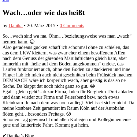
Wach…oder wie das heißt
by
Danika
•
20. März 2015
•
0 Comments
So…wach sind wa ma. Öhm….beziehungsweise was man „wach“
nennen kann. 😉
Also geradeaus gucken schaff ich schonmal ohne zu schielen, das
aus dem LKW klettern, was zwar eher einem besoffenem Affen
nach dem Genuss der gärenden Marulafrüchten gleich kam, aber
immerhin mit „heile auf dem Boden angekommen“ endete, das
Laufen funktioniert auch, ohne den Boden zu attackieren und inne
Finger hab ich mich auch nicht geschnitten beim Frühstück machen.
DEMNACH wäre ich körperlich wach, aber geistig is das so ne
Sache. Da klappt dat noch nicht ganz so gut. 😂
Egal…gleich geht’s ab zur Firma, laden für Bergheim. Dort abladen
und dann wieder zur Firma und Feierabend bzw. noch etwas
Kleinkram. Je nach dem was noch anliegt. Viel isset sicher nicht. Da
meine kostbare Zeit garantiert im Raum Köln auf der Autobahn
flöten geht…besonders Freitags. 😯
Schönen Tag gewünscht und allen Kollegen und Kolleginnen eine
gute und knitterfreie Fahrt. Kommt gut heim.
✔Danika’s Blog