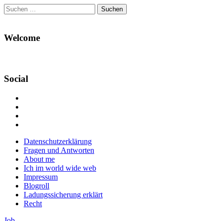
Suchen
nach:
Welcome
Social
Profil
von
Profil
Danikas
von
Profil
Blog
CrazyDevilDeli
von
Google+
auf
auf
devildeli
Main
Skip
Datenschutzerklärung
Facebook
Twitter
auf
to
Fragen und Antworten
anzeigen
anzeigen
Instagram
menu
content
About me
anzeigen
Ich im world wide web
Impressum
Blogroll
Ladungssicherung erklärt
Recht
Job