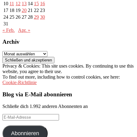
10
11
12
13
14
15
16
17
18
19
20
21
22
23
24
25
26
27
28
29
30
31
« Feb.
Apr. »
Archiv
Archiv
Privacy & Cookies: This site uses cookies. By continuing to use this
website, you agree to their use.
To find out more, including how to control cookies, see here:
Cookie-Richtlinie
Blog via E-Mail abonnieren
Schließe dich 1.992 anderen Abonnenten an
E-
Mail-
Adresse
Abonnieren