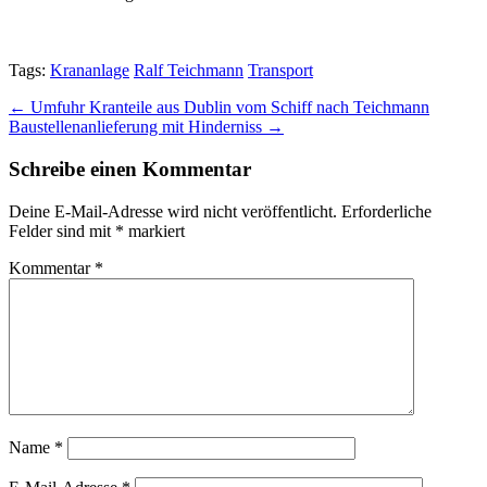
Tags:
Krananlage
Ralf Teichmann
Transport
Post
← Umfuhr Kranteile aus Dublin vom Schiff nach Teichmann
Baustellenanlieferung mit Hinderniss →
navigation
Schreibe einen Kommentar
Deine E-Mail-Adresse wird nicht veröffentlicht.
Erforderliche
Felder sind mit
*
markiert
Kommentar
*
Name
*