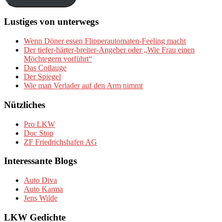
Lustiges von unterwegs
Wenn Döner essen Flipperautomaten-Feeling macht
Der tiefer-härter-breiter-Angeber oder „Wie Frau einen
Möchtegern vorführt“
Das Coilauge
Der Spiegel
Wie man Verlader auf den Arm nimmt
Nützliches
Pro LKW
Doc Stop
ZF Friedrichshafen AG
Interessante Blogs
Auto Diva
Auto Karma
Jens Wilde
LKW Gedichte