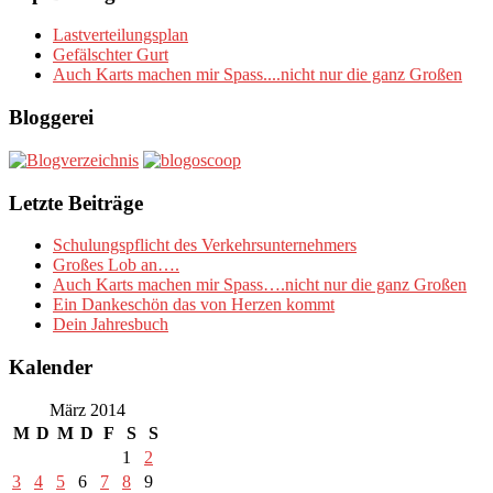
Lastverteilungsplan
Gefälschter Gurt
Auch Karts machen mir Spass....nicht nur die ganz Großen
Bloggerei
Letzte Beiträge
Schulungspflicht des Verkehrsunternehmers
Großes Lob an….
Auch Karts machen mir Spass….nicht nur die ganz Großen
Ein Dankeschön das von Herzen kommt
Dein Jahresbuch
Kalender
März 2014
M
D
M
D
F
S
S
1
2
3
4
5
6
7
8
9