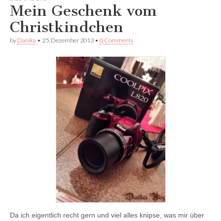
Facebook
anzeigen
anzeigen
Mein Geschenk vom
anzeigen
Christkindchen
by
Danika
•
25. Dezember 2013
•
0 Comments
Da ich eigentlich recht gern und viel alles knipse, was mir über