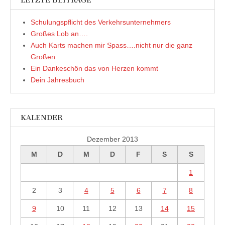
LETZTE BEITRÄGE
Schulungspflicht des Verkehrsunternehmers
Großes Lob an….
Auch Karts machen mir Spass….nicht nur die ganz
Großen
Ein Dankeschön das von Herzen kommt
Dein Jahresbuch
KALENDER
Dezember 2013
M
D
M
D
F
S
S
1
2
3
4
5
6
7
8
9
10
11
12
13
14
15